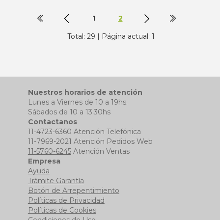
1
2
Total: 29 | Página actual: 1
Nuestros horarios de atención
Lunes a Viernes de 10 a 19hs.
Sábados de 10 a 13:30hs
Contactanos
11-4723-6360 Atención Telefónica
11-7969-2021 Atención Pedidos Web
11-5760-6245
Atención Ventas
Empresa
Ayuda
Trámite Garantía
Botón de Arrepentimiento
Políticas de Privacidad
Políticas de Cookies