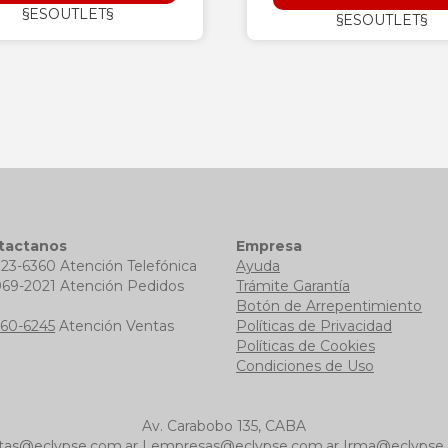
§ESOUTLET§
§ESOUTLET§
tactanos
Empresa
723-6360 Atención Telefónica
Ayuda
969-2021 Atención Pedidos
Trámite Garantía
b
Botón de Arrepentimiento
760-6245
Atención Ventas
Políticas de Privacidad
Políticas de Cookies
Condiciones de Uso
Av. Carabobo 135, CABA
tas@eclypse.com.ar
|
empresas@eclypse.com.ar
|
rma@eclypse.