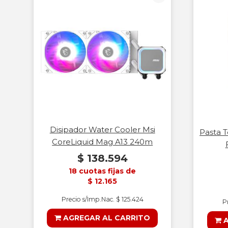
Disipador Water Cooler Msi
Pasta T
CoreLiquid Mag A13 240m
$ 138.594
18 cuotas fijas de
$ 12.165
Precio s/Imp.Nac. $ 125.424
P
AGREGAR AL CARRITO
A