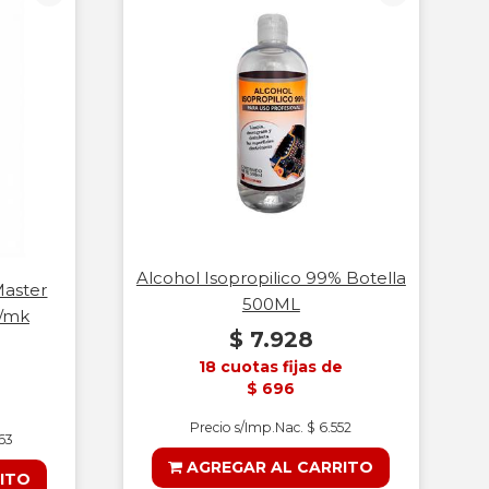
Alcohol Isopropilico 99% Botella
Master
500ML
W/mk
$ 7.928
18 cuotas fijas de
$ 696
Precio s/Imp.Nac. $ 6.552
363
AGREGAR AL CARRITO
ITO