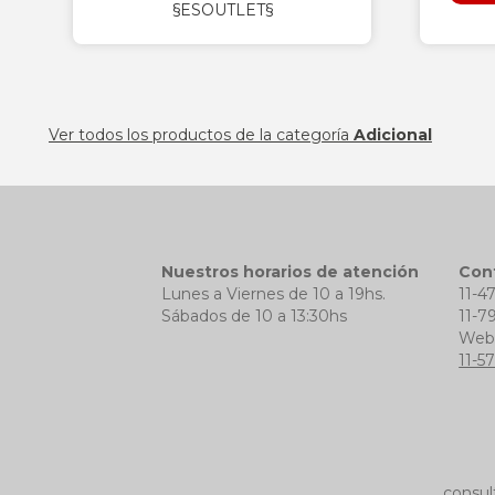
§ESOUTLET§
Ver todos los productos de la categoría
Adicional
Nuestros horarios de atención
Con
Lunes a Viernes de 10 a 19hs.
11-4
Sábados de 10 a 13:30hs
11-7
We
11-5
consul