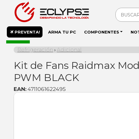
PREVENTA!
ARMA TU PC
COMPONENTES
NO
En stock
Refrigeración
Adicional
›
Kit de Fans Raidmax Mod
PWM BLACK
EAN:
4711061622495