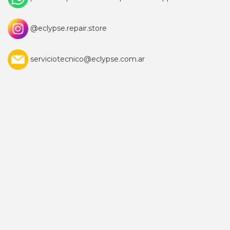
@eclypse.repair.store
serviciotecnico@eclypse.com.ar