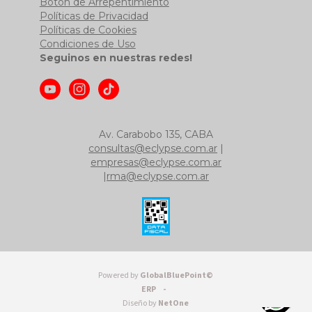
Botón de Arrepentimiento
Políticas de Privacidad
Políticas de Cookies
Condiciones de Uso
Seguinos en nuestras redes!
Av. Carabobo 135, CABA
consultas@eclypse.com.ar
|
empresas@eclypse.com.ar
|
rma@eclypse.com.ar
Powered by
GlobalBluePoint©
ERP -
Diseño by
NetOne