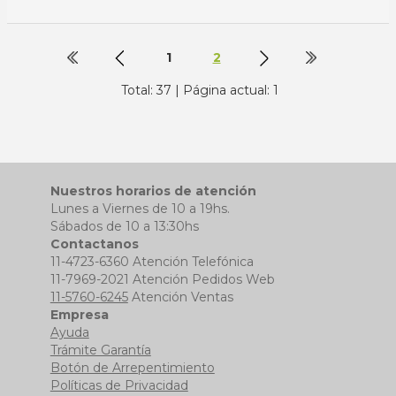
1
2
Total: 37 | Página actual: 1
Nuestros horarios de atención
Lunes a Viernes de 10 a 19hs.
Sábados de 10 a 13:30hs
Contactanos
11-4723-6360 Atención Telefónica
11-7969-2021 Atención Pedidos Web
11-5760-6245
Atención Ventas
Empresa
Ayuda
Trámite Garantía
Botón de Arrepentimiento
Políticas de Privacidad