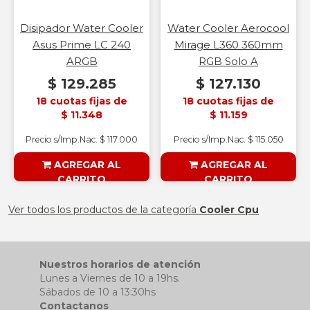
Disipador Water Cooler
Water Cooler Aerocool
Asus Prime LC 240
Mirage L360 360mm
ARGB
RGB Solo A
$ 129.285
$ 127.130
18 cuotas fijas de
18 cuotas fijas de
$ 11.348
$ 11.159
Precio s/Imp.Nac. $ 117.000
Precio s/Imp.Nac. $ 115.050
AGREGAR AL
AGREGAR AL
CARRITO
CARRITO
§ESOUTLET§
§ESOUTLET§
Ver todos los productos de la categoría
Cooler Cpu
Nuestros horarios de atención
Lunes a Viernes de 10 a 19hs.
Sábados de 10 a 13:30hs
Contactanos