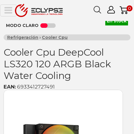
0
En stock
MODO CLARO
Refrigeración
›
Cooler Cpu
Cooler Cpu DeepCool
LS320 120 ARGB Black
Water Cooling
EAN:
6933412727491