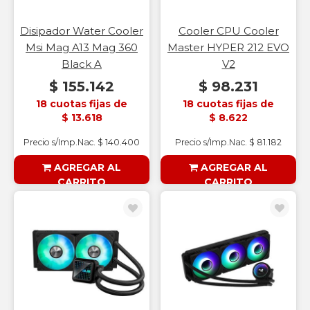
Disipador Water Cooler
Cooler CPU Cooler
Msi Mag A13 Mag 360
Master HYPER 212 EVO
Black A
V2
$ 155.142
$ 98.231
18 cuotas fijas de
18 cuotas fijas de
$ 13.618
$ 8.622
Precio s/Imp.Nac. $ 140.400
Precio s/Imp.Nac. $ 81.182
AGREGAR AL
AGREGAR AL
CARRITO
CARRITO
§ESOUTLET§
§ESOUTLET§