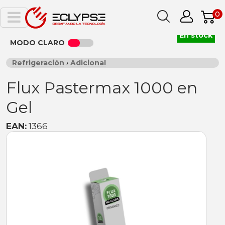
0
En stock
MODO CLARO
Refrigeración
›
Adicional
Flux Pastermax 1000 en
Gel
EAN:
1366