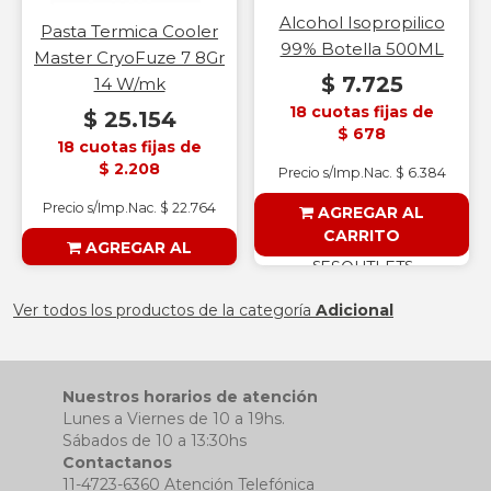
Alcohol Isopropilico
Pasta Termica Cooler
99% Botella 500ML
Master CryoFuze 7 8Gr
$ 7.725
14 W/mk
18 cuotas fijas de
$ 25.154
$ 678
18 cuotas fijas de
$ 2.208
Precio s/Imp.Nac. $ 6.384
Precio s/Imp.Nac. $ 22.764
AGREGAR AL
CARRITO
AGREGAR AL
§ESOUTLET§
CARRITO
§ESOUTLET§
Ver todos los productos de la categoría
Adicional
Nuestros horarios de atención
Lunes a Viernes de 10 a 19hs.
Sábados de 10 a 13:30hs
Contactanos
11-4723-6360 Atención Telefónica