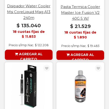
Disipador Water Cooler
Pasta Termica Cooler
Msi CoreLiquid Mag A13
Master Ice Fusion V2
240m
40G 5 W/
$ 135.040
$ 21.529
18 cuotas fijas de
18 cuotas fijas de
$ 11.853
$ 1.890
Precio s/Imp.Nac. $ 122.208
Precio s/Imp.Nac. $ 19.483
AGREGAR AL
AGREGAR AL
CARRITO
CARRITO
§ESOUTLET§
§ESOUTLET§