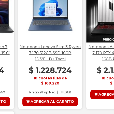
en 7
Notebook Lenovo Slim 3 Ryzen
Notebook As
15.6"
7 170 512GB SSD 16GB
7 170 RTX 
15.3"FHD+ Tactil
16GB
74
$ 1.228.724
$ 2.
18 cuotas fijas de
18 cuo
$ 109.220
$ 
.660
Precio s/Imp.Nac. $ 1.111.968
AGREGA
ITO
AGREGAR AL CARRITO