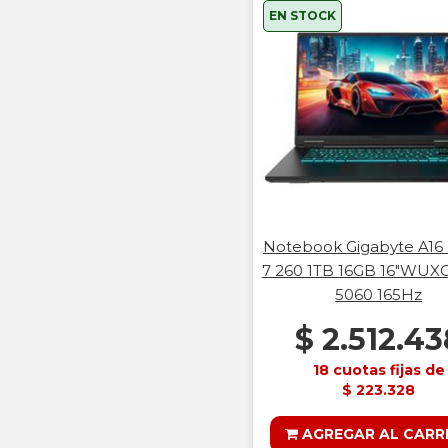
EN STOCK
Notebook Gigabyte A16
7 260 1TB 16GB 16"WUX
5060 165Hz
$ 2.512.43
18 cuotas fijas de
$ 223.328
AGREGAR AL CARR