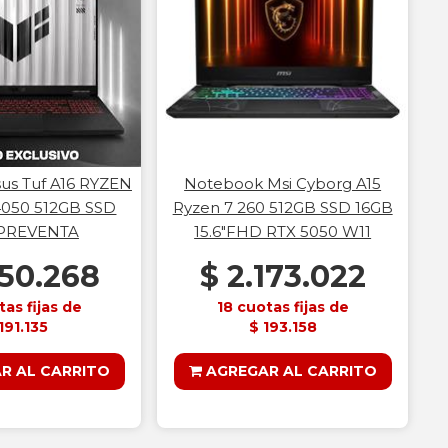
us Tuf A16 RYZEN
Notebook Msi Cyborg A15
4050 512GB SSD
Ryzen 7 260 512GB SSD 16GB
 PREVENTA
15.6"FHD RTX 5050 W11
150.268
$ 2.173.022
tas fijas de
18 cuotas fijas de
191.135
$ 193.158
R AL CARRITO
AGREGAR AL CARRITO