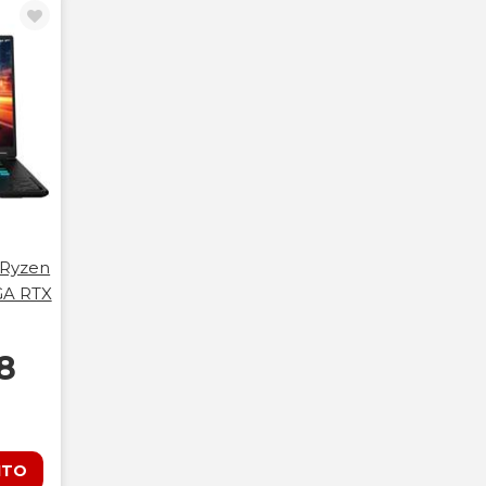
 Ryzen
GA RTX
8
ITO