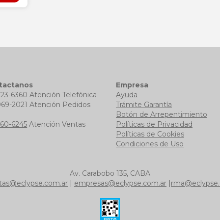
tactanos
Empresa
723-6360 Atención Telefónica
Ayuda
969-2021 Atención Pedidos
Trámite Garantía
b
Botón de Arrepentimiento
760-6245
Atención Ventas
Políticas de Privacidad
Políticas de Cookies
Condiciones de Uso
Av. Carabobo 135, CABA
tas@eclypse.com.ar
|
empresas@eclypse.com.ar
|
rma@eclypse.