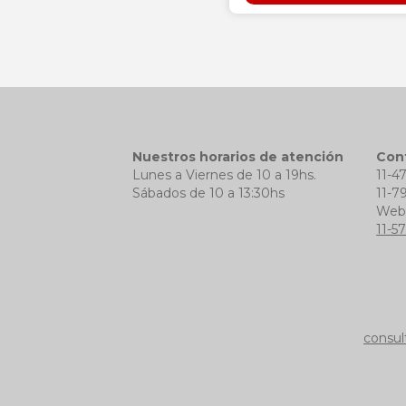
Nuestros horarios de atención
Con
Lunes a Viernes de 10 a 19hs.
11-4
Sábados de 10 a 13:30hs
11-7
We
11-5
consul