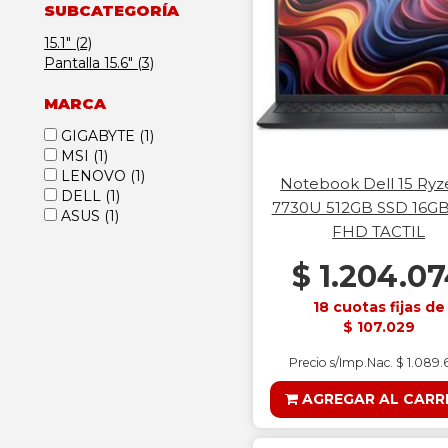
SUBCATEGORÍA
15.1" (2)
Pantalla 15.6" (3)
MARCA
GIGABYTE
(1)
MSI
(1)
LENOVO
(1)
Notebook Dell 15 Ryz
DELL
(1)
7730U 512GB SSD 16GB 
ASUS
(1)
FHD TACTIL
$ 1.204.0
18 cuotas fijas de
$ 107.029
Precio s/Imp.Nac. $ 1.089
AGREGAR AL CARR