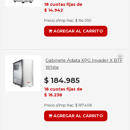
18 cuotas fijas de
$ 14.942
Precio s/Imp.Nac. $ 154.050
AGREGAR AL CARRITO
Gabinete Adata XPG Invader X BTF
White
$ 184.985
18 cuotas fijas de
$ 16.238
Precio s/Imp.Nac. $ 167.408
AGREGAR AL CARRITO