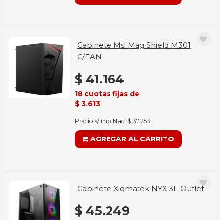
Gabinete Msi Mag Shield M301
C/FAN
$ 41.164
18 cuotas fijas de
$ 3.613
Precio s/Imp.Nac. $ 37.253
AGREGAR AL CARRITO
Gabinete Xigmatek NYX 3F Outlet
$ 45.249