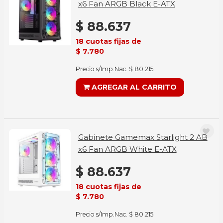
x6 Fan ARGB Black E-ATX
$ 88.637
18 cuotas fijas de
$ 7.780
Precio s/Imp.Nac. $ 80.215
AGREGAR AL CARRITO
Gabinete Gamemax Starlight 2 AB
x6 Fan ARGB White E-ATX
$ 88.637
18 cuotas fijas de
$ 7.780
Precio s/Imp.Nac. $ 80.215