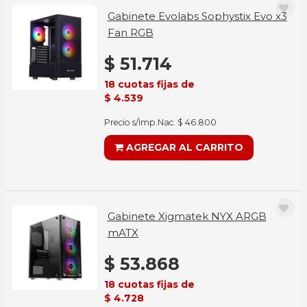
Gabinete Evolabs Sophystix Evo x3
Fan RGB
$ 51.714
18 cuotas fijas de
$ 4.539
Precio s/Imp.Nac. $ 46.800
AGREGAR AL CARRITO
Gabinete Xigmatek NYX ARGB
mATX
$ 53.868
18 cuotas fijas de
$ 4.728