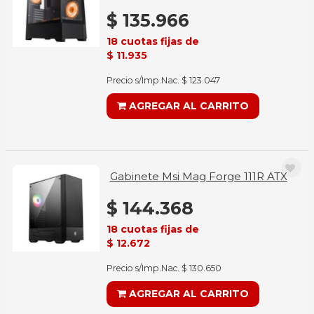
$ 135.966
18 cuotas fijas de
$ 11.935
Precio s/Imp.Nac. $ 123.047
AGREGAR AL CARRITO
Gabinete Msi Mag Forge 111R ATX
$ 144.368
18 cuotas fijas de
$ 12.672
Precio s/Imp.Nac. $ 130.650
AGREGAR AL CARRITO