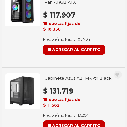
Fan ARGB ATX
$ 117.907
18 cuotas fijas de
$ 10.350
Precio s/Imp.Nac. $ 106.704
AGREGAR AL CARRITO
Gabinete Asus A21 M-Atx Black
$ 131.719
18 cuotas fijas de
$ 11.562
Precio s/Imp.Nac. $ 119.204
AGREGAR AL CARRITO