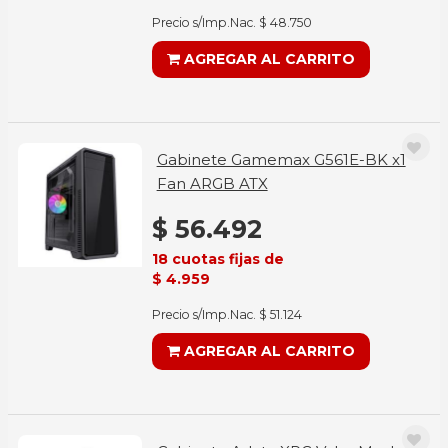
Precio s/Imp.Nac. $ 48.750
AGREGAR AL CARRITO
Gabinete Gamemax G561E-BK x1
Fan ARGB ATX
$ 56.492
18 cuotas fijas de
$ 4.959
Precio s/Imp.Nac. $ 51.124
AGREGAR AL CARRITO