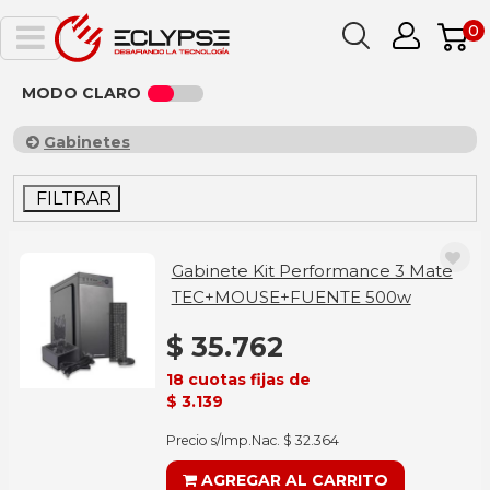
0
MODO CLARO
Gabinetes
FILTRAR
Gabinete Kit Performance 3 Mate
TEC+MOUSE+FUENTE 500w
$ 35.762
18 cuotas fijas de
$ 3.139
Precio s/Imp.Nac. $ 32.364
AGREGAR AL CARRITO