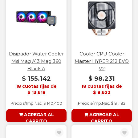
Disipador Water Cooler
Cooler CPU Cooler
Msi Mag A13 Mag 360
Master HYPER 212 EVO
Black A
V2
$ 155.142
$ 98.231
18 cuotas fijas de
18 cuotas fijas de
$ 13.618
$ 8.622
Precio s/Imp.Nac. $ 140.400
Precio s/Imp.Nac. $ 81.182
AGREGAR AL
AGREGAR AL
CARRITO
CARRITO
§ESOUTLET§
§ESOUTLET§