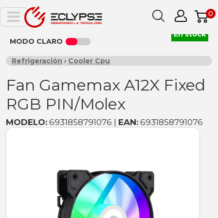
0
En stock
MODO CLARO
Refrigeración
›
Cooler Cpu
Fan Gamemax A12X Fixed
RGB PIN/Molex
MODELO:
6931858791076 |
EAN:
6931858791076