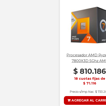
Procesador AMD Ryz
7800X3D 5Ghz AM
$ 810.186
18 cuotas fijas de
$ 71.116
Precio s/Imp.Nac. $ 733.
AGREGAR AL CARR