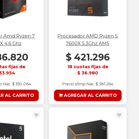
r Amd Ryzen 7
Procesador AMD Ryzen 5
X 4.6 Ghz
7600X 5.3Ghz AM5
86.820
$ 421.296
tas fijas de
18 cuotas fijas de
33.954
$ 36.980
mp.Nac. $ 350.064
Precio s/Imp.Nac. $ 381.264
R AL CARRITO
AGREGAR AL CARRITO