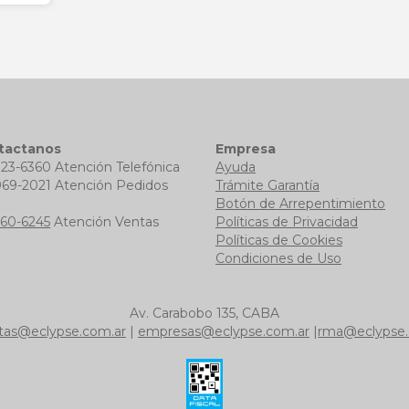
tactanos
Empresa
723-6360 Atención Telefónica
Ayuda
969-2021 Atención Pedidos
Trámite Garantía
b
Botón de Arrepentimiento
760-6245
Atención Ventas
Políticas de Privacidad
Políticas de Cookies
Condiciones de Uso
Av. Carabobo 135, CABA
tas@eclypse.com.ar
|
empresas@eclypse.com.ar
|
rma@eclypse.