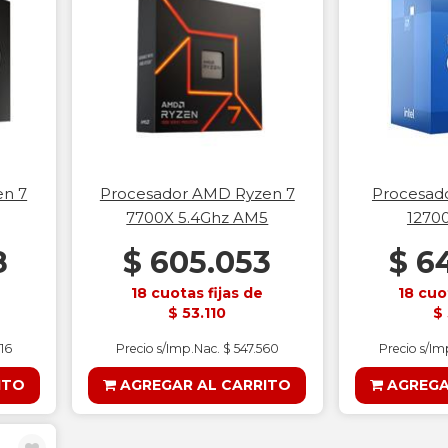
en 7
Procesador AMD Ryzen 7
Procesado
7700X 5.4Ghz AM5
12700
8
$ 605.053
$ 6
18 cuotas fijas de
18 cuo
$ 53.110
$
216
Precio s/Imp.Nac. $ 547.560
Precio s/I
ITO
AGREGAR AL CARRITO
AGREGA