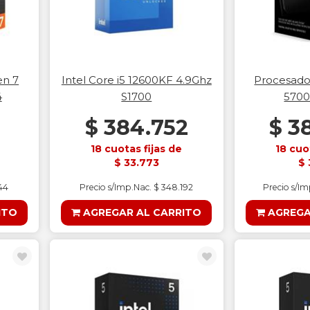
en 7
Intel Core i5 12600KF 4.9Ghz
Procesado
4
S1700
5700
5
$ 384.752
$ 3
18 cuotas fijas de
18 cuo
$ 33.773
$ 
44
Precio s/Imp.Nac. $ 348.192
Precio s/I
ITO
AGREGAR AL CARRITO
AGREGA