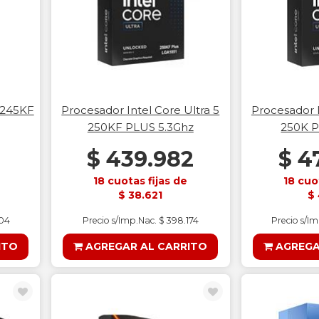
5 245KF
Procesador Intel Core Ultra 5
Procesador I
250KF PLUS 5.3Ghz
250K P
$ 439.982
$ 4
18 cuotas fijas de
18 cuo
$ 38.621
$ 
504
Precio s/Imp.Nac. $ 398.174
Precio s/I
ITO
AGREGAR AL CARRITO
AGREGA