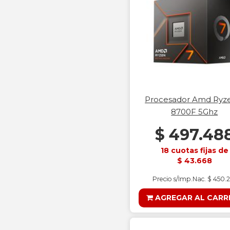
Procesador Amd Ryz
8700F 5Ghz
$ 497.48
18 cuotas fijas de
$ 43.668
Precio s/Imp.Nac. $ 450.
AGREGAR AL CARR