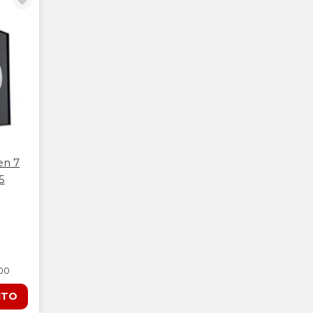
en 7
5
200
ITO