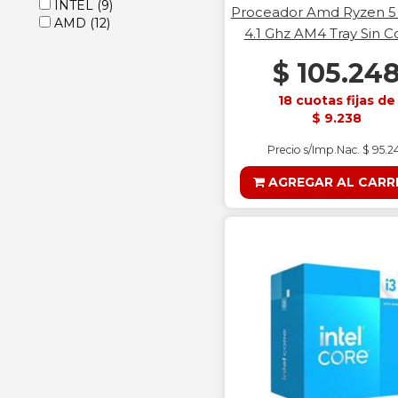
INTEL
(9)
Proceador Amd Ryzen 5
AMD
(12)
4.1 Ghz AM4 Tray Sin C
$ 105.24
18 cuotas fijas de
$ 9.238
Precio s/Imp.Nac. $ 95.2
AGREGAR AL CARR