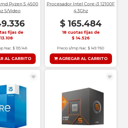
Amd Ryzen 5 4500
Procesador Intel Core i3 12100F
hz S/Video
4.3Ghz
49.336
$ 165.484
tas fijas de
18 cuotas fijas de
 13.108
$ 14.526
mp.Nac. $ 135.146
Precio s/Imp.Nac. $ 149.760
R AL CARRITO
AGREGAR AL CARRITO