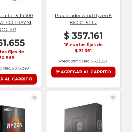
 Intel i5 14400
Procesador Amd Ryzen 5
A1700 TRAY SI
8600G 5Ghz
OOLER
$ 357.161
51.655
18 cuotas fijas de
$ 31.351
tas fijas de
30.868
Precio s/Imp.Nac. $ 323.223
mp.Nac. $ 318.240
AGREGAR AL CARRITO
R AL CARRITO