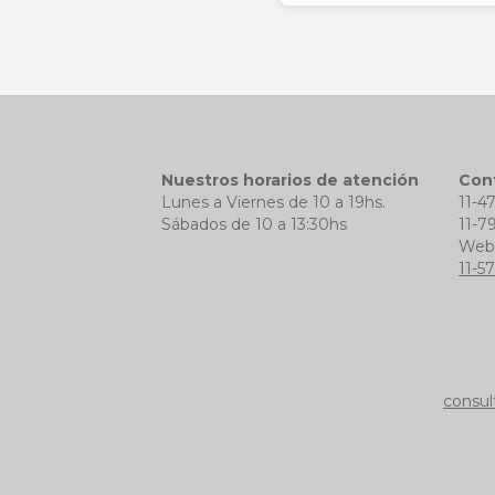
Nuestros horarios de atención
Con
Lunes a Viernes de 10 a 19hs.
11-4
Sábados de 10 a 13:30hs
11-7
We
11-5
consul