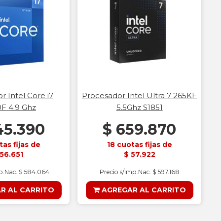
r Intel Core i7
Procesador Intel Ultra 7 265KF
F 4.9 Ghz
5.5Ghz S1851
45.390
$ 659.870
tas fijas de
18 cuotas fijas de
 56.651
$ 57.922
mp.Nac. $ 584.064
Precio s/Imp.Nac. $ 597.168
R AL CARRITO
AGREGAR AL CARRITO