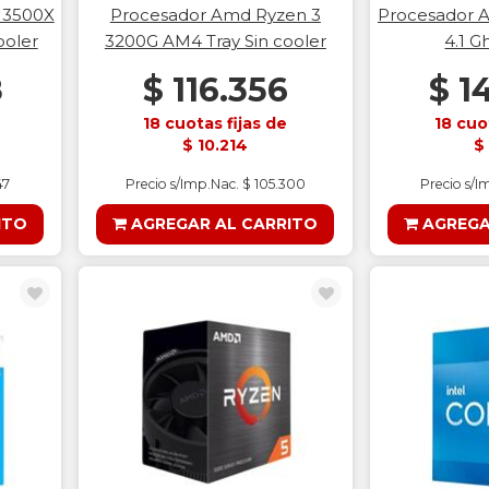
 3500X
Procesador Amd Ryzen 3
Procesador 
ooler
3200G AM4 Tray Sin cooler
4.1 G
8
$ 116.356
$ 1
18 cuotas fijas de
18 cuo
$ 10.214
$
47
Precio s/Imp.Nac. $ 105.300
Precio s/I
ITO
AGREGAR AL CARRITO
AGREGA