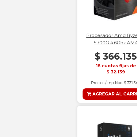
Procesador Amd Ryz
5700G 4.6Ghz AM
$ 366.13
18 cuotas fijas de
$ 32.139
Precio s/Imp.Nac. $ 331.3
AGREGAR AL CARR