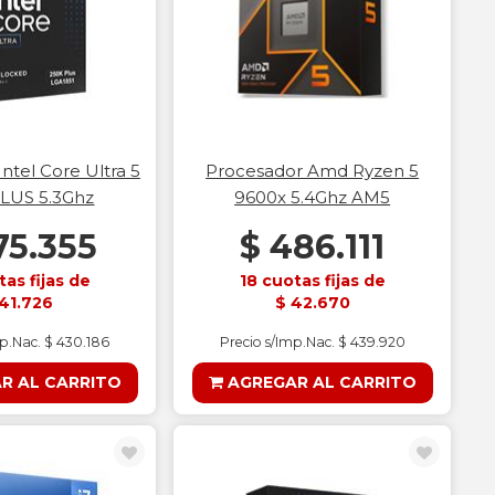
ntel Core Ultra 5
Procesador Amd Ryzen 5
LUS 5.3Ghz
9600x 5.4Ghz AM5
75.355
$ 486.111
tas fijas de
18 cuotas fijas de
41.726
$ 42.670
mp.Nac. $ 430.186
Precio s/Imp.Nac. $ 439.920
R AL CARRITO
AGREGAR AL CARRITO