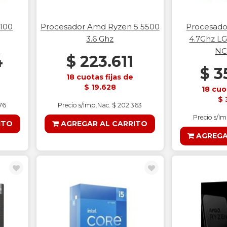
4100
Procesador Amd Ryzen 5 5500
Procesador
3.6 Ghz
4.7Ghz LG
NC
4
$ 223.611
$ 3
18 cuotas fijas de
$ 19.628
18 cuo
$ 
176
Precio s/Imp.Nac. $ 202.363
Precio s/I
ITO
AGREGAR AL CARRITO
AGREGA