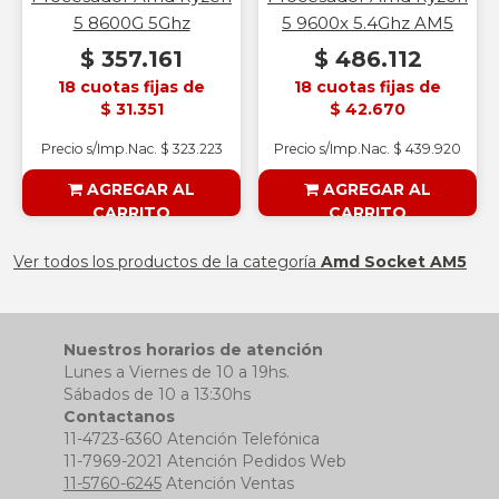
5 8600G 5Ghz
5 9600x 5.4Ghz AM5
$ 357.161
$ 486.112
18 cuotas fijas de
18 cuotas fijas de
$ 31.351
$ 42.670
Precio s/Imp.Nac. $ 323.223
Precio s/Imp.Nac. $ 439.920
AGREGAR AL
AGREGAR AL
CARRITO
CARRITO
§ESOUTLET§
§ESOUTLET§
Ver todos los productos de la categoría
Amd Socket AM5
Nuestros horarios de atención
Lunes a Viernes de 10 a 19hs.
Sábados de 10 a 13:30hs
Contactanos
11-4723-6360 Atención Telefónica
11-7969-2021 Atención Pedidos Web
11-5760-6245
Atención Ventas