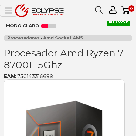
0
En stock
MODO CLARO
Procesadores
›
Amd Socket AM5
Procesador Amd Ryzen 7
8700F 5Ghz
EAN:
730143316699