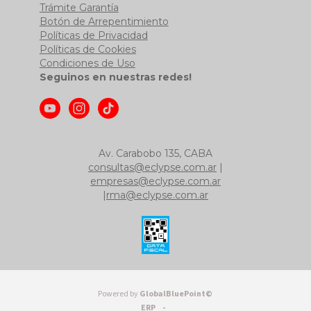
Trámite Garantía
Botón de Arrepentimiento
Políticas de Privacidad
Políticas de Cookies
Condiciones de Uso
Seguinos en nuestras redes!
Av. Carabobo 135, CABA
consultas@eclypse.com.ar
|
empresas@eclypse.com.ar
|
rma@eclypse.com.ar
Powered by
GlobalBluePoint©
ERP -