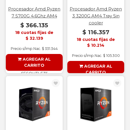
Procesador Amd Ryzen
Procesador Amd Ryzen
7 5700G 4.6Ghz AM4
3 3200G AM4 Tray Sin
cooler
$ 366.135
$ 116.357
18 cuotas fijas de
$ 32.139
18 cuotas fijas de
$ 10.214
Precio s/Imp.Nac. $ 331.344
Precio s/Imp.Nac. $ 105.300
AGREGAR AL
CARRITO
AGREGAR AL
CARRITO
§ESOUTLET§
§ESOUTLET§