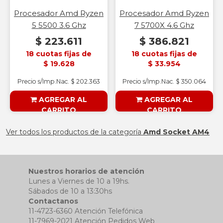
Procesador Amd Ryzen
Procesador Amd Ryzen
5 5500 3.6 Ghz
7 5700X 4.6 Ghz
$ 223.611
$ 386.821
18 cuotas fijas de
18 cuotas fijas de
$ 19.628
$ 33.954
Precio s/Imp.Nac. $ 202.363
Precio s/Imp.Nac. $ 350.064
AGREGAR AL
AGREGAR AL
CARRITO
CARRITO
§ESOUTLET§
§ESOUTLET§
Ver todos los productos de la categoría
Amd Socket AM4
Nuestros horarios de atención
Lunes a Viernes de 10 a 19hs.
Sábados de 10 a 13:30hs
Contactanos
11-4723-6360 Atención Telefónica
11-7969-2021 Atención Pedidos Web