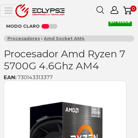
0
En stock
MODO CLARO
Procesadores
›
Amd Socket AM4
Procesador Amd Ryzen 7
5700G 4.6Ghz AM4
EAN:
730143313377