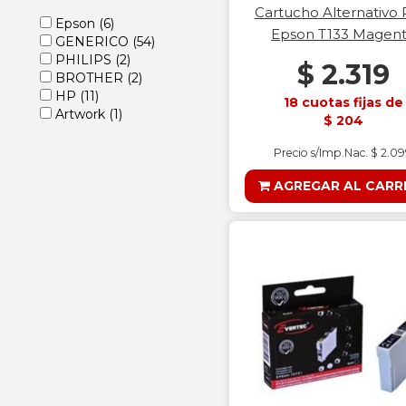
Cartucho Alternativo 
Epson
(6)
Epson T133 Magen
GENERICO
(54)
PHILIPS
(2)
$ 2.319
BROTHER
(2)
HP
(11)
18 cuotas fijas de
Artwork
(1)
$ 204
Precio s/Imp.Nac. $ 2.0
AGREGAR AL CARR