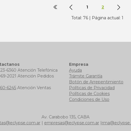
1
2
Total: 76 | Página actual: 1
tactanos
Empresa
723-6360 Atención Telefónica
Ayuda
969-2021 Atención Pedidos
Trámite Garantía
b
Botón de Arrepentimiento
760-6245
Atención Ventas
Políticas de Privacidad
Políticas de Cookies
Condiciones de Uso
Av. Carabobo 135, CABA
tas@eclypse.com.ar
|
empresas@eclypse.com.ar
|
rma@eclypse.