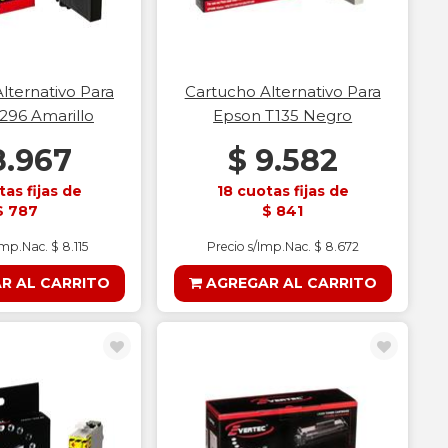
lternativo Para
Cartucho Alternativo Para
296 Amarillo
Epson T135 Negro
8.967
$ 9.582
tas fijas de
18 cuotas fijas de
$ 787
$ 841
Imp.Nac. $ 8.115
Precio s/Imp.Nac. $ 8.672
R AL CARRITO
AGREGAR AL CARRITO