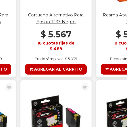
Para
Cartucho Alternativo Para
Resma Atwo
o
Epson T133 Negro
$ 5.567
$ 
18 cuotas fijas de
18 cuo
$ 489
09
Precio s/Imp.Nac. $ 5.039
Precio s/
ITO
AGREGAR AL CARRITO
AGREGA