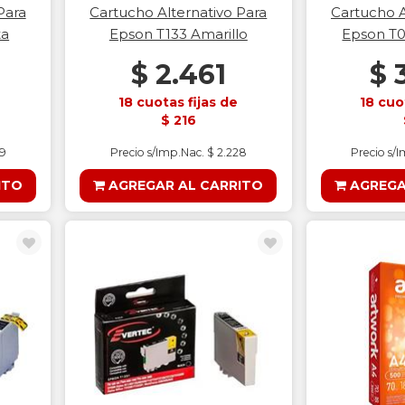
Para
Cartucho Alternativo Para
Cartucho A
ta
Epson T133 Amarillo
Epson T
$ 2.461
$ 
18 cuotas fijas de
18 cuo
$ 216
99
Precio s/Imp.Nac. $ 2.228
Precio s/
ITO
AGREGAR AL CARRITO
AGREGA