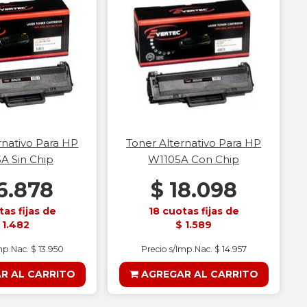
rnativo Para HP
Toner Alternativo Para HP
A Sin Chip
W1105A Con Chip
16.878
$ 18.098
tas fijas de
18 cuotas fijas de
 1.482
$ 1.589
mp.Nac. $ 13.950
Precio s/Imp.Nac. $ 14.957
R AL CARRITO
AGREGAR AL CARRITO