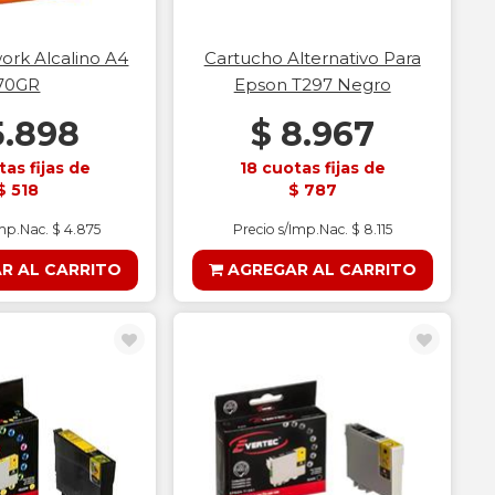
rk Alcalino A4
Cartucho Alternativo Para
70GR
Epson T297 Negro
5.898
$ 8.967
tas fijas de
18 cuotas fijas de
$ 518
$ 787
Imp.Nac. $ 4.875
Precio s/Imp.Nac. $ 8.115
R AL CARRITO
AGREGAR AL CARRITO