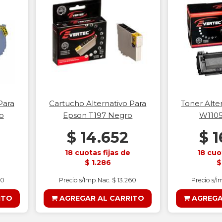
Para
Cartucho Alternativo Para
Toner Alte
o
Epson T197 Negro
W1105
$ 14.652
$ 
18 cuotas fijas de
18 cuo
$ 1.286
$
60
Precio s/Imp.Nac. $ 13.260
Precio s/I
ITO
AGREGAR AL CARRITO
AGREGA