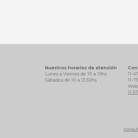
Nuestros horarios de atención
Con
Lunes a Viernes de 10 a 19hs.
11-4
Sábados de 10 a 13:30hs
11-7
We
11-5
consul