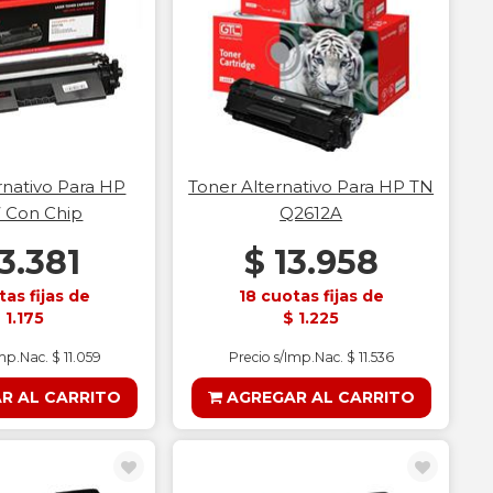
rnativo Para HP
Toner Alternativo Para HP TN
 Con Chip
Q2612A
13.381
$ 13.958
tas fijas de
18 cuotas fijas de
 1.175
$ 1.225
mp.Nac. $ 11.059
Precio s/Imp.Nac. $ 11.536
R AL CARRITO
AGREGAR AL CARRITO