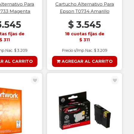
lternativo Para
Cartucho Alternativo Para
0733 Magenta
Epson T0734 Amarillo
3.545
$ 3.545
tas fijas de
18 cuotas fijas de
$ 311
$ 311
Imp.Nac. $ 3.209
Precio s/Imp.Nac. $ 3.209
R AL CARRITO
AGREGAR AL CARRITO