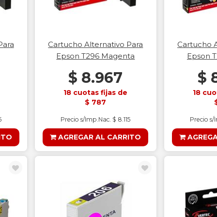
Para
Cartucho Alternativo Para
Cartucho A
Epson T296 Magenta
Epson T
$ 8.967
$ 
18 cuotas fijas de
18 cuo
$ 787
5
Precio s/Imp.Nac. $ 8.115
Precio s/
ITO
AGREGAR AL CARRITO
AGREGA