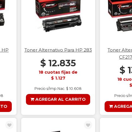
a HP
Toner Alternativo Para HP 283
Toner Alte
CF217
$ 12.835
$ 
18 cuotas fijas de
$ 1.127
18 cuo
$
Precio s/Imp.Nac. $ 10.608
08
Precio s/I
AGREGAR AL CARRITO
ITO
AGREGA