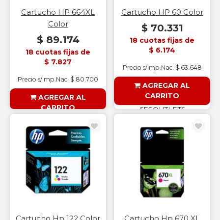
Cartucho HP 664XL
Cartucho HP 60 Color
Color
$ 70.331
$ 89.174
18 cuotas fijas de
$ 6.174
18 cuotas fijas de
$ 7.827
Precio s/Imp.Nac. $ 63.648
Precio s/Imp.Nac. $ 80.700
AGREGAR AL
CARRITO
AGREGAR AL
CARRITO
§ESOUTLET§
§ESOUTLET§
Cartucho Hp 122 Color
Cartucho Hp 670 XL