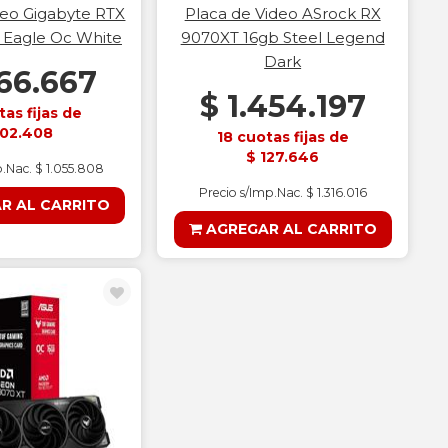
deo Gigabyte RTX
Placa de Video ASrock RX
 Eagle Oc White
9070XT 16gb Steel Legend
Dark
166.667
$ 1.454.197
tas fijas de
102.408
18 cuotas fijas de
$ 127.646
p.Nac. $ 1.055.808
Precio s/Imp.Nac. $ 1.316.016
R AL CARRITO
AGREGAR AL CARRITO