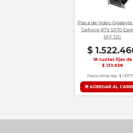
Placa de Video Gigabyte
Geforce RTX 5070 Eag
SFF 12G
$ 1.522.46
18 cuotas fijas de
$ 133.638
Precio s/Imp.Nac. $ 1.377.
AGREGAR AL CARR