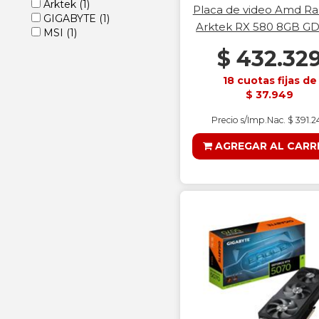
Arktek
(1)
Placa de video Amd R
GIGABYTE
(1)
Arktek RX 580 8GB G
MSI
(1)
$ 432.32
18 cuotas fijas de
$ 37.949
Precio s/Imp.Nac. $ 391.
AGREGAR AL CARR