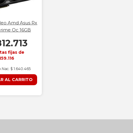
deo Amd Asus Rx
rime Oc 16GB
812.713
tas fijas de
159.116
p.Nac. $ 1.640.465
R AL CARRITO