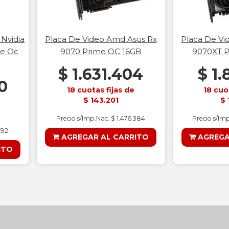
 Nvidia
Placa De Video Amd Asus Rx
Placa De Vi
le Oc
9070 Prime OC 16GB
9070XT P
$ 1.631.404
$ 1.
0
18 cuotas fijas de
18 cuo
$ 143.201
$ 
Precio s/Imp.Nac. $ 1.476.384
Precio s/Im
792
AGREGAR AL CARRITO
AGREGA
ITO