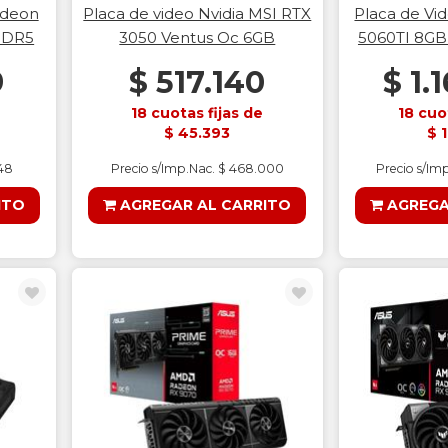
adeon
Placa de video Nvidia MSI RTX
Placa de Vi
DDR5
3050 Ventus Oc 6GB
5060TI 8GB
9
$ 517.140
$ 1.
18 cuotas fijas de
18 cuo
$ 45.393
$ 
248
Precio s/Imp.Nac. $ 468.000
Precio s/Im
ITO
AGREGAR AL CARRITO
AGREGA