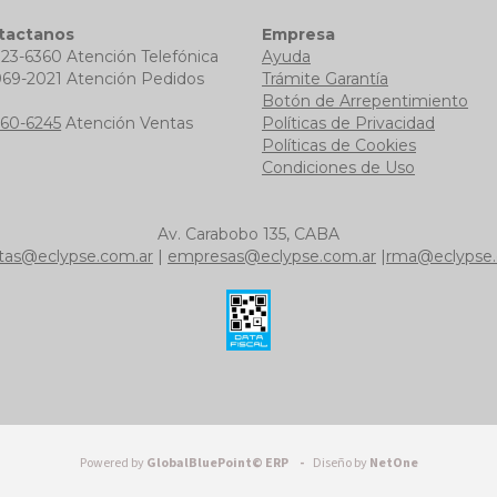
tactanos
Empresa
723-6360 Atención Telefónica
Ayuda
969-2021 Atención Pedidos
Trámite Garantía
b
Botón de Arrepentimiento
760-6245
Atención Ventas
Políticas de Privacidad
Políticas de Cookies
Condiciones de Uso
Av. Carabobo 135, CABA
tas@eclypse.com.ar
|
empresas@eclypse.com.ar
|
rma@eclypse.
Powered by
GlobalBluePoint© ERP -
Diseño by
NetOne