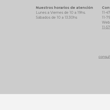
Nuestros horarios de atención
Con
Lunes a Viernes de 10 a 19hs.
11-4
Sábados de 10 a 13:30hs
11-7
We
11-5
consul