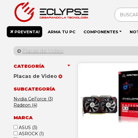
PREVENTA!
ARMA TU PC
COMPONENTES
NO
Placas de Video
CATEGORÍA
Placas de Video
SUBCATEGORÍA
Nvidia GeForce (3)
Radeon (4)
MARCA
ASUS
(3)
ASROCK
(1)