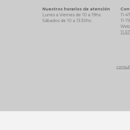
Nuestros horarios de atención
Con
Lunes a Viernes de 10 a 19hs.
11-4
Sábados de 10 a 13:30hs
11-7
We
11-5
consul