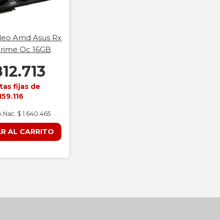
deo Amd Asus Rx
rime Oc 16GB
812.713
tas fijas de
159.116
p.Nac. $ 1.640.465
R AL CARRITO