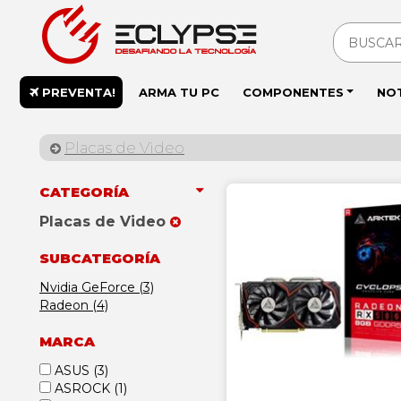
PREVENTA!
ARMA TU PC
COMPONENTES
NO
Placas de Video
CATEGORÍA
Placas de Video
SUBCATEGORÍA
Nvidia GeForce (3)
Radeon (4)
MARCA
ASUS
(3)
ASROCK
(1)