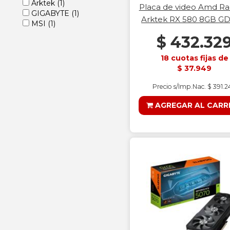
Arktek
(1)
Placa de video Amd R
GIGABYTE
(1)
Arktek RX 580 8GB G
MSI
(1)
$ 432.32
18 cuotas fijas de
$ 37.949
Precio s/Imp.Nac. $ 391.
AGREGAR AL CARR