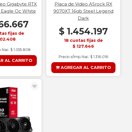
deo Gigabyte RTX
Placa de Video ASrock RX
 Eagle Oc White
9070XT 16gb Steel Legend
Dark
166.667
$ 1.454.197
tas fijas de
102.408
18 cuotas fijas de
$ 127.646
p.Nac. $ 1.055.808
Precio s/Imp.Nac. $ 1.316.016
R AL CARRITO
AGREGAR AL CARRITO