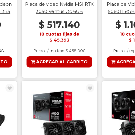
adeon
Placa de video Nvidia MSI RTX
Placa de Vi
DDR5
3050 Ventus Oc 6GB
5060TI 8GB
9
$ 517.140
$ 1.
18 cuotas fijas de
18 cuo
$ 45.393
$ 
248
Precio s/Imp.Nac. $ 468.000
Precio s/Im
ITO
AGREGAR AL CARRITO
AGREGA