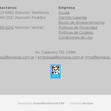
tactanos
Empresa
723-6360 Atención Telefónica
Ayuda
969-2021 Atención Pedidos
Trámite Garantía
b
Botón de Arrepentimiento
760-6245
Atención Ventas
Políticas de Privacidad
Políticas de Cookies
Condiciones de Uso
Av. Carabobo 135, CABA
tas@eclypse.com.ar
|
empresas@eclypse.com.ar
|
rma@eclypse.
Powered by
GlobalBluePoint© ERP -
Diseño by
NetOne