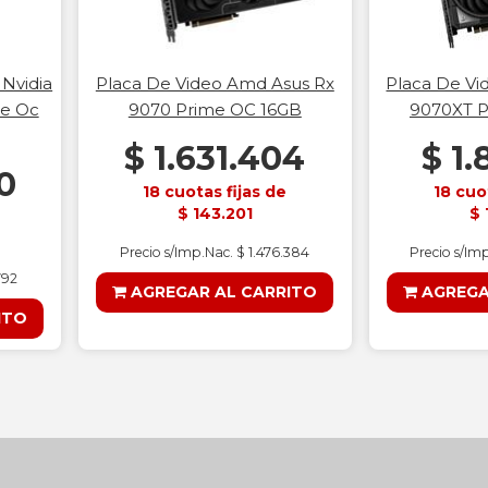
 Nvidia
Placa De Video Amd Asus Rx
Placa De Vi
le Oc
9070 Prime OC 16GB
9070XT P
$ 1.631.404
$ 1.
0
18 cuotas fijas de
18 cuo
$ 143.201
$ 
Precio s/Imp.Nac. $ 1.476.384
Precio s/Im
792
AGREGAR AL CARRITO
AGREGA
ITO