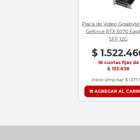
Placa de Video Gigabyte
Geforce RTX 5070 Eag
SFF 12G
$ 1.522.46
18 cuotas fijas de
$ 133.638
Precio s/Imp.Nac. $ 1.377.
AGREGAR AL CARR