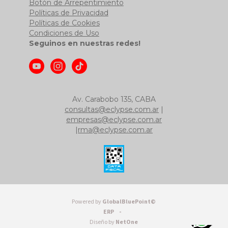
Botón de Arrepentimiento
Políticas de Privacidad
Políticas de Cookies
Condiciones de Uso
Seguinos en nuestras redes!
Av. Carabobo 135, CABA
consultas@eclypse.com.ar
|
empresas@eclypse.com.ar
|
rma@eclypse.com.ar
Powered by
GlobalBluePoint©
ERP -
Diseño by
NetOne