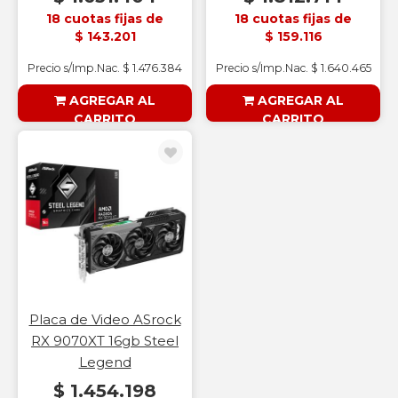
18 cuotas fijas de
18 cuotas fijas de
$ 143.201
$ 159.116
Precio s/Imp.Nac. $ 1.476.384
Precio s/Imp.Nac. $ 1.640.465
AGREGAR AL
AGREGAR AL
CARRITO
CARRITO
§ESOUTLET§
§ESOUTLET§
Placa de Video ASrock
RX 9070XT 16gb Steel
Legend
$ 1.454.198