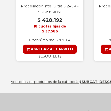
Procesador Intel Ultra 5 245KF
Proces
5.2Ghz S1851
$ 428.192
18 cuotas fijas de
$ 37.586
Precio s/Imp.Nac. $ 387.504
Pr
AGREGAR AL CARRITO
A
§ESOUTLET§
Ver todos los productos de la categoría
§SUBCAT_DESC