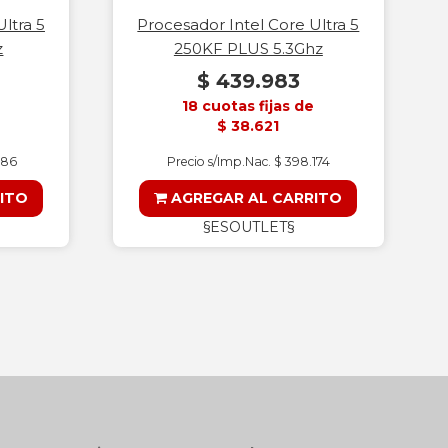
ltra 5
Procesador Intel Core Ultra 5
z
250KF PLUS 5.3Ghz
$ 439.983
18 cuotas fijas de
$ 38.621
186
Precio s/Imp.Nac. $ 398.174
ITO
AGREGAR AL CARRITO
§ESOUTLET§