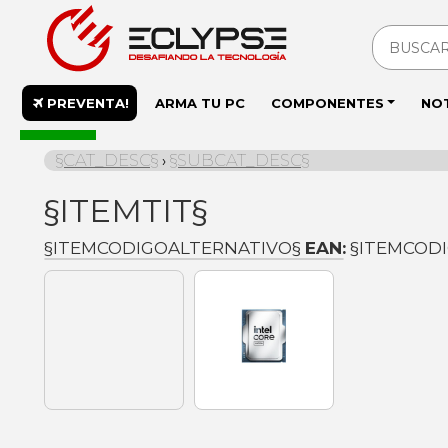
PREVENTA!
ARMA TU PC
COMPONENTES
NO
En stock
§CAT_DESC§
§SUBCAT_DESC§
›
§ITEMTIT§
§ITEMCODIGOALTERNATIVO§
EAN:
§ITEMCOD