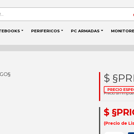
TEBOOKS
PERIFERICOS
PC ARMADAS
MONITOR
IGO§
$ §PR
PRECIO ESPE
Precio sin impu
$ §PR
(Precio de Li