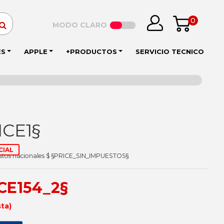
0
MODO CLARO
ES
APPLE
+PRODUCTOS
SERVICIO TECNICO
ICE1§
CIAL
estos nacionales $ §PRICE_SIN_IMPUESTOS§
ICE154_2§
sta)