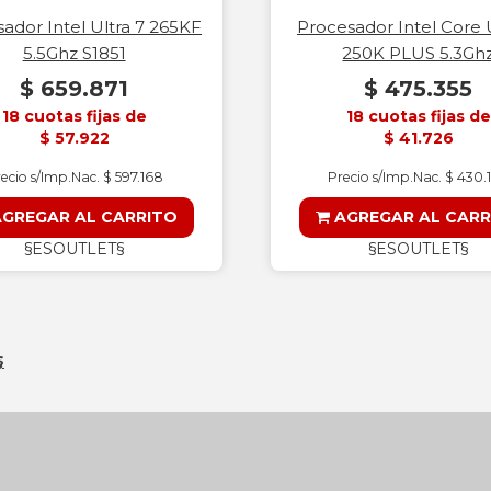
ador Intel Ultra 7 265KF
Procesador Intel Core U
5.5Ghz S1851
250K PLUS 5.3Gh
$ 659.871
$ 475.355
18 cuotas fijas de
18 cuotas fijas de
$ 57.922
$ 41.726
ecio s/Imp.Nac. $ 597.168
Precio s/Imp.Nac. $ 430.
GREGAR AL CARRITO
AGREGAR AL CARR
§ESOUTLET§
§ESOUTLET§
§