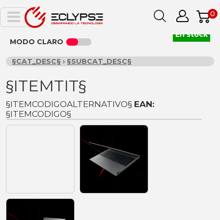
0
En stock
MODO CLARO
§CAT_DESC§
›
§SUBCAT_DESC§
§ITEMTIT§
§ITEMCODIGOALTERNATIVO§
EAN:
§ITEMCODIGO§