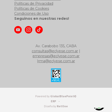
Políticas de Privacidad
Políticas de Cookies
Condiciones de Uso
Seguinos en nuestras redes!
Av. Carabobo 135, CABA
consultas@eclypse.com.ar
|
empresas@eclypse.com.ar
|
rma@eclypse.com.ar
Powered by
GlobalBluePoint©
ERP -
Diseño by
NetOne