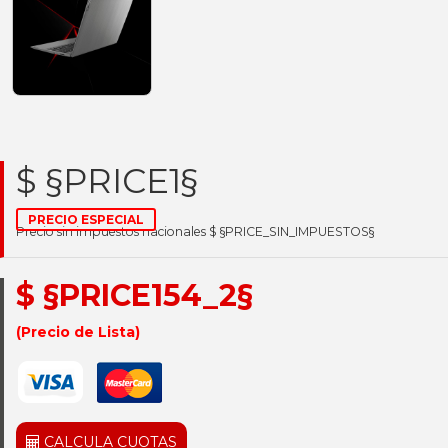
$ §PRICE1§
PRECIO ESPECIAL
Precio sin impuestos nacionales $ §PRICE_SIN_IMPUESTOS§
$ §PRICE154_2§
(Precio de Lista)
CALCULA CUOTAS