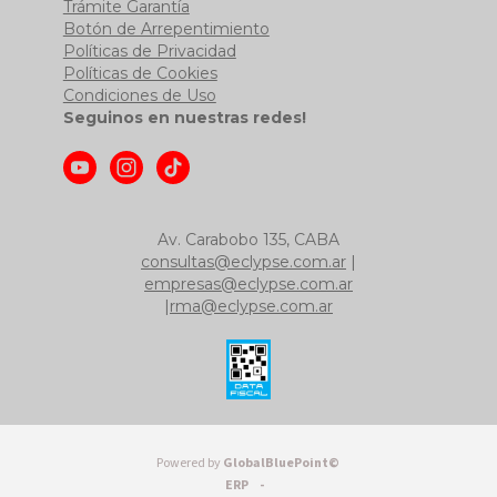
Trámite Garantía
Botón de Arrepentimiento
Políticas de Privacidad
Políticas de Cookies
Condiciones de Uso
Seguinos en nuestras redes!
Av. Carabobo 135, CABA
consultas@eclypse.com.ar
|
empresas@eclypse.com.ar
|
rma@eclypse.com.ar
Powered by
GlobalBluePoint©
ERP -