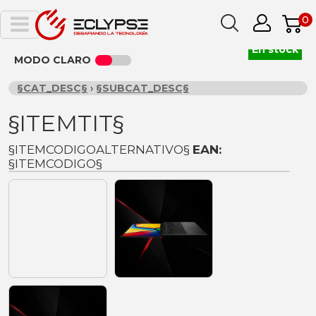
0
En stock
MODO CLARO
§CAT_DESC§
›
§SUBCAT_DESC§
§ITEMTIT§
§ITEMCODIGOALTERNATIVO§
EAN:
§ITEMCODIGO§