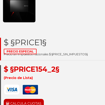
$ §PRICE1§
PRECIO ESPECIAL
Precio sin impuestos nacionales $ §PRICE_SIN_IMPUESTOS§
$ §PRICE154_2§
(Precio de Lista)
CALCULA CUOTAS