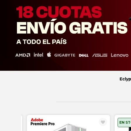
Eclyp
EN S