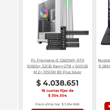
uo Ultra
Pc Premiere i5 12600kf+ RTX
Noteb
5"Oled 3K
5060ti+ 32GB Ram+2TB y 500GB
9 285
M.2+ 1050W 80 Plus Silver
67
$ 4.038.651
18 cuotas fijas de
$ 354.504
Precio s/Imp.Nac. $ 3.654.888
ITO