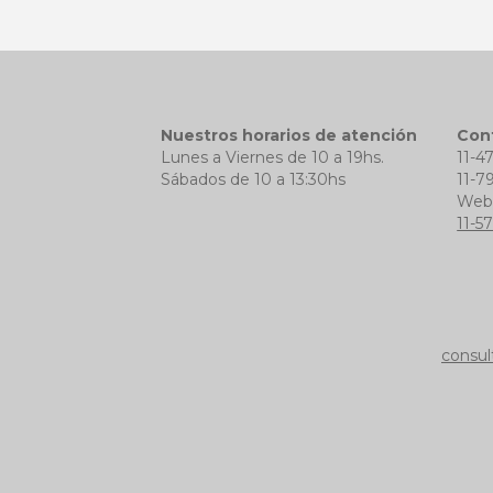
Nuestros horarios de atención
Con
Lunes a Viernes de 10 a 19hs.
11-4
Sábados de 10 a 13:30hs
11-7
We
11-5
consul