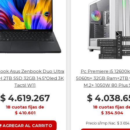
ook Asus Zenbook Duo Ultra
Pc Premiere i5 12600k
H 2TB SSD 32GB 14.5"Oled 3K
5060ti+ 32GB Ram+2TB 
Tactil W11
M.2+ 1050W 80 Plus S
$ 4.619.267
$ 4.038.6
18 cuotas fijas de
18 cuotas fijas d
$ 410.601
$ 354.504
Precio s/Imp.Nac. $ 3.65
AGREGAR AL CARRITO