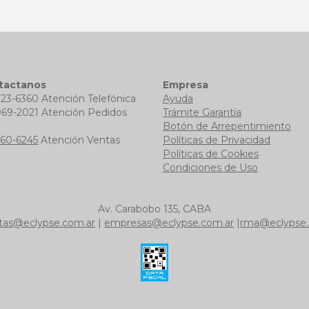
tactanos
Empresa
723-6360 Atención Telefónica
Ayuda
969-2021 Atención Pedidos
Trámite Garantía
b
Botón de Arrepentimiento
760-6245
Atención Ventas
Políticas de Privacidad
Políticas de Cookies
Condiciones de Uso
Av. Carabobo 135, CABA
tas@eclypse.com.ar
|
empresas@eclypse.com.ar
|
rma@eclypse.