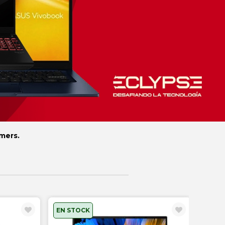
amers.
EN STOCK