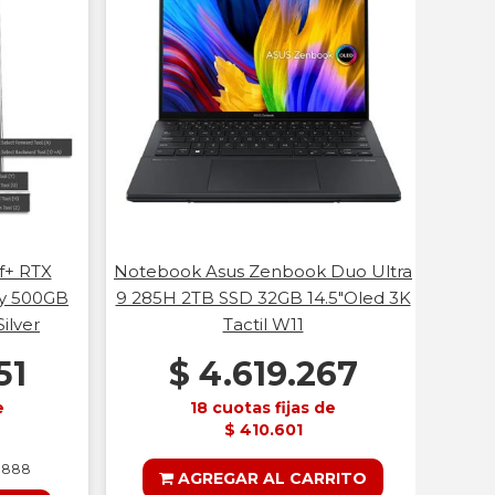
Pc
506
M
f+ RTX
Notebook Asus Zenbook Duo Ultra
y 500GB
9 285H 2TB SSD 32GB 14.5"Oled 3K
ilver
Tactil W11
51
$ 4.619.267
e
18 cuotas fijas de
$ 410.601
4.888
AGREGAR AL CARRITO