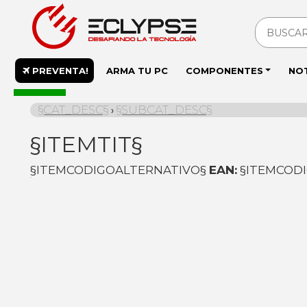
PREVENTA!
ARMA TU PC
COMPONENTES
NO
En stock
§CAT_DESC§
§SUBCAT_DESC§
›
§ITEMTIT§
§ITEMCODIGOALTERNATIVO§
EAN:
§ITEMCOD