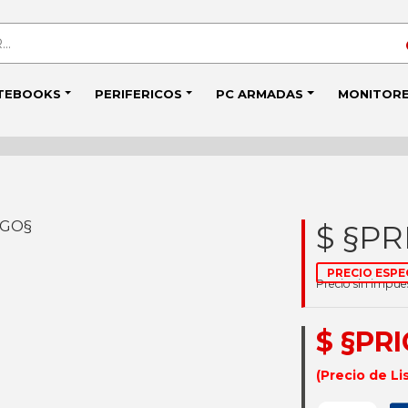
TEBOOKS
PERIFERICOS
PC ARMADAS
MONITOR
IGO§
$ §PR
PRECIO ESPE
Precio sin impu
$ §PR
(Precio de Li