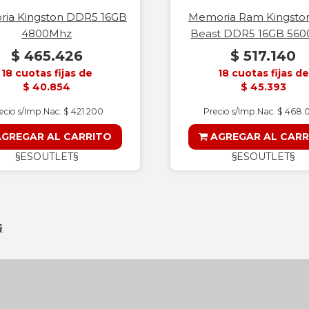
ia Kingston DDR5 16GB
Memoria Ram Kingston
4800Mhz
Beast DDR5 16GB 56
$ 465.426
$ 517.140
18 cuotas fijas de
18 cuotas fijas de
$ 40.854
$ 45.393
ecio s/Imp.Nac. $ 421.200
Precio s/Imp.Nac. $ 468
GREGAR AL CARRITO
AGREGAR AL CARR
§ESOUTLET§
§ESOUTLET§
§