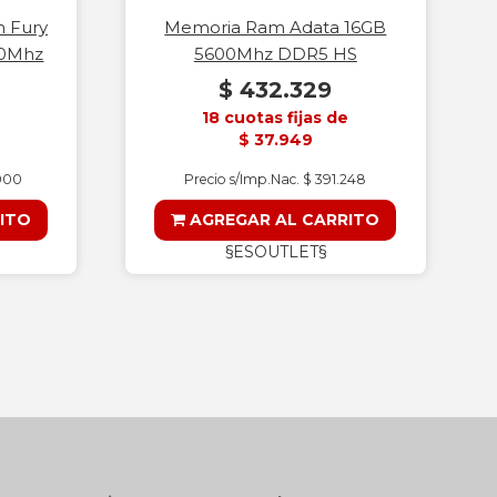
 Fury
Memoria Ram Adata 16GB
00Mhz
5600Mhz DDR5 HS
$ 432.329
18 cuotas fijas de
$ 37.949
.000
Precio s/Imp.Nac. $ 391.248
ITO
AGREGAR AL CARRITO
§ESOUTLET§