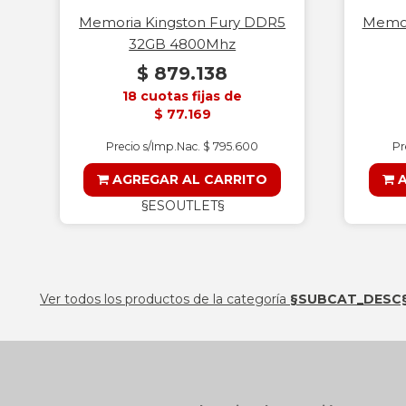
Memoria Kingston Fury DDR5
Memor
32GB 4800Mhz
$ 879.138
18 cuotas fijas de
$ 77.169
Precio s/Imp.Nac. $ 795.600
Pr
AGREGAR AL CARRITO
A
§ESOUTLET§
Ver todos los productos de la categoría
§SUBCAT_DESC