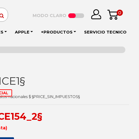
0
MODO CLARO
ES
APPLE
+PRODUCTOS
SERVICIO TECNICO
ICE1§
CIAL
estos nacionales $ §PRICE_SIN_IMPUESTOS§
ICE154_2§
sta)