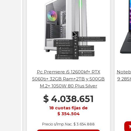
uo Ultra
Pc Premiere i5 12600kf+ RTX
Noteb
5"Oled 3K
5060ti+ 32GB Ram+2TB y 500GB
9 285
M.2+ 1050W 80 Plus Silver
67
$ 4.038.651
18 cuotas fijas de
$ 354.504
Precio s/Imp.Nac. $ 3.654.888
ITO