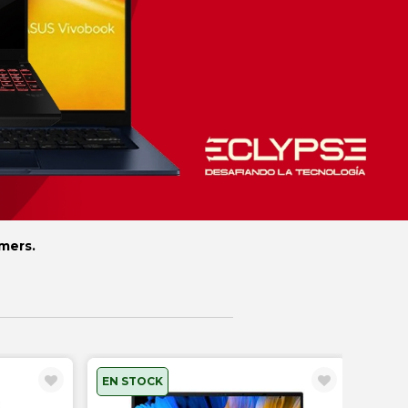
amers.
EN STOCK