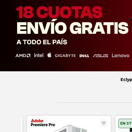
Eclyp
EN S