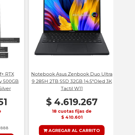
Pc
506
M
f+ RTX
Notebook Asus Zenbook Duo Ultra
y 500GB
9 285H 2TB SSD 32GB 14.5"Oled 3K
ilver
Tactil W11
51
$ 4.619.267
e
18 cuotas fijas de
$ 410.601
4.888
AGREGAR AL CARRITO