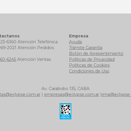
tactanos
Empresa
723-6360 Atención Telefónica
Ayuda
969-2021 Atención Pedidos
Trámite Garantía
b
Botón de Arrepentimiento
760-6245
Atención Ventas
Políticas de Privacidad
Políticas de Cookies
Condiciones de Uso
Av. Carabobo 135, CABA
tas@eclypse.com.ar
|
empresas@eclypse.com.ar
|
rma@eclypse.