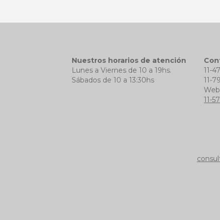
Nuestros horarios de atención
Con
Lunes a Viernes de 10 a 19hs.
11-4
Sábados de 10 a 13:30hs
11-7
We
11-5
consul