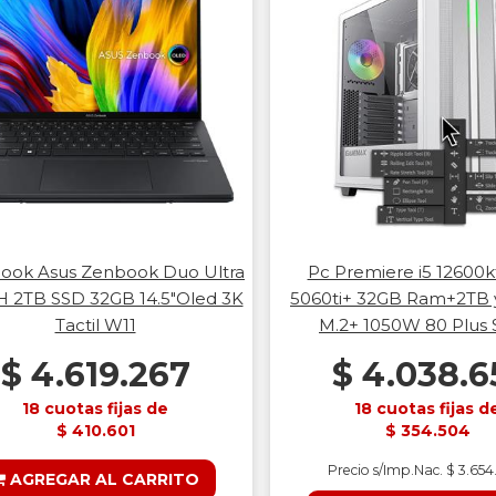
ook Asus Zenbook Duo Ultra
Pc Premiere i5 12600k
H 2TB SSD 32GB 14.5"Oled 3K
5060ti+ 32GB Ram+2TB 
Tactil W11
M.2+ 1050W 80 Plus S
$ 4.619.267
$ 4.038.6
18 cuotas fijas de
18 cuotas fijas d
$ 410.601
$ 354.504
Precio s/Imp.Nac. $ 3.65
AGREGAR AL CARRITO