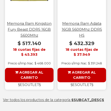
Memoria Ram Kingston
Memoria Ram Adata
Fury Beast DDR5 16GB
16GB 5600Mhz DDR5
5600Mhz
HS
$ 517.140
$ 432.329
18 cuotas fijas de
18 cuotas fijas de
$ 45.393
$ 37.949
Precio s/Imp.Nac. $ 468.000
Precio s/Imp.Nac. $ 391.248
AGREGAR AL
AGREGAR AL
CARRITO
CARRITO
§ESOUTLET§
§ESOUTLET§
Ver todos los productos de la categoría
§SUBCAT_DESC§