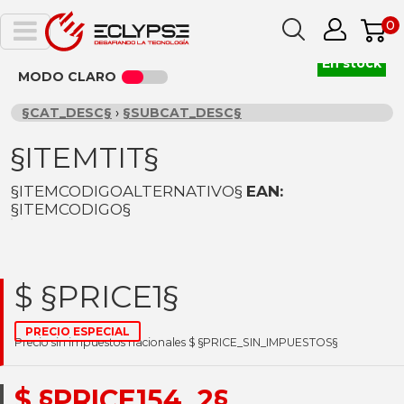
0
En stock
MODO CLARO
§CAT_DESC§
›
§SUBCAT_DESC§
§ITEMTIT§
§ITEMCODIGOALTERNATIVO§
EAN:
§ITEMCODIGO§
$ §PRICE1§
PRECIO ESPECIAL
Precio sin impuestos nacionales $ §PRICE_SIN_IMPUESTOS§
$ §PRICE154_2§