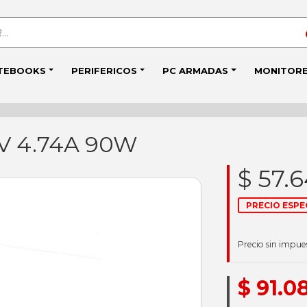
TEBOOKS
PERIFERICOS
PC ARMADAS
MONITOR
9V 4.74A 90W
$ 57.
PRECIO ESPE
Precio sin impue
$ 91.0