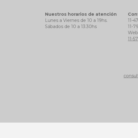
Nuestros horarios de atención
Con
Lunes a Viernes de 10 a 19hs.
11-4
Sábados de 10 a 13:30hs
11-7
We
11-5
consul