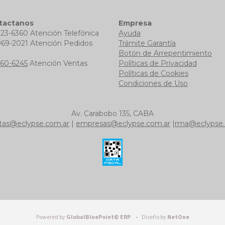
tactanos
Empresa
723-6360 Atención Telefónica
Ayuda
969-2021 Atención Pedidos
Trámite Garantía
b
Botón de Arrepentimiento
760-6245
Atención Ventas
Políticas de Privacidad
Políticas de Cookies
Condiciones de Uso
Av. Carabobo 135, CABA
tas@eclypse.com.ar
|
empresas@eclypse.com.ar
|
rma@eclypse.
Powered by
GlobalBluePoint© ERP -
Diseño by
NetOne