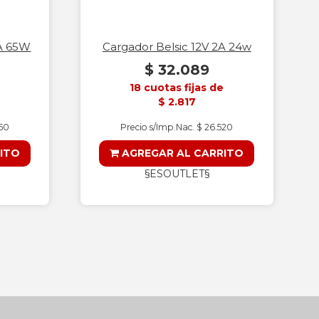
2A 65W
Cargador Belsic 12V 2A 24w
$ 32.089
18 cuotas fijas de
$ 2.817
750
Precio s/Imp.Nac. $ 26.520
ITO
AGREGAR AL CARRITO
§ESOUTLET§