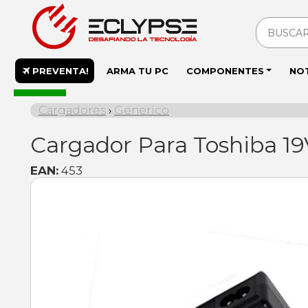
PREVENTA!
ARMA TU PC
COMPONENTES
NO
En stock
Cargadores
Generico
›
Cargador Para Toshiba 1
EAN:
453