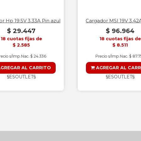
r Hp 19.5V 3.33A Pin azul
Cargador MSI 19V 3.4
$ 29.447
$ 96.964
18 cuotas fijas de
18 cuotas fijas de
$ 2.585
$ 8.511
recio s/Imp.Nac. $ 24.336
Precio s/Imp.Nac. $ 87.
GREGAR AL CARRITO
AGREGAR AL CARR
§ESOUTLET§
§ESOUTLET§