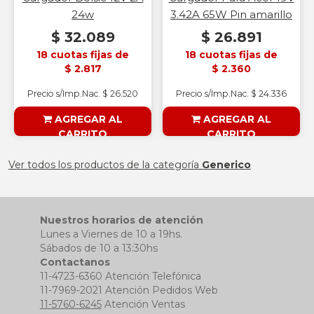
24w
3.42A 65W Pin amarillo
$ 32.089
$ 26.891
18 cuotas fijas de
18 cuotas fijas de
$ 2.817
$ 2.360
Precio s/Imp.Nac. $ 26.520
Precio s/Imp.Nac. $ 24.336
AGREGAR AL
AGREGAR AL
CARRITO
CARRITO
§ESOUTLET§
§ESOUTLET§
Ver todos los productos de la categoría
Generico
Nuestros horarios de atención
Lunes a Viernes de 10 a 19hs.
Sábados de 10 a 13:30hs
Contactanos
11-4723-6360 Atención Telefónica
11-7969-2021 Atención Pedidos Web
11-5760-6245
Atención Ventas