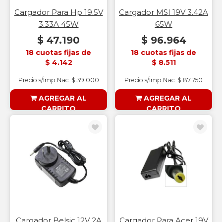
Cargador Para Hp 19.5V
Cargador MSI 19V 3.42A
3.33A 45W
65W
$ 47.190
$ 96.964
18 cuotas fijas de
18 cuotas fijas de
$ 4.142
$ 8.511
Precio s/Imp.Nac. $ 39.000
Precio s/Imp.Nac. $ 87.750
AGREGAR AL
AGREGAR AL
CARRITO
CARRITO
§ESOUTLET§
§ESOUTLET§
Cargador Belsic 12V 2A
Cargador Para Acer 19V