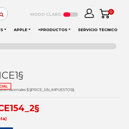
0
MODO CLARO
ES
APPLE
+PRODUCTOS
SERVICIO TECNICO
ICE1§
CIAL
estos nacionales $ §PRICE_SIN_IMPUESTOS§
ICE154_2§
sta)