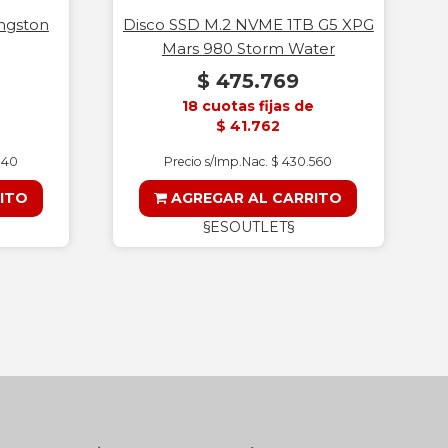
ngston
Disco SSD M.2 NVME 1TB G5 XPG
Mars 980 Storm Water
$ 475.769
18 cuotas fijas de
$ 41.762
040
Precio s/Imp.Nac. $ 430.560
ITO
AGREGAR AL CARRITO
§ESOUTLET§