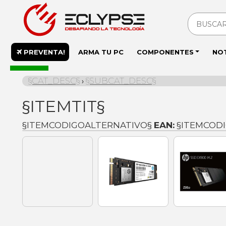
PREVENTA!
ARMA TU PC
COMPONENTES
NO
En stock
§CAT_DESC§
§SUBCAT_DESC§
›
§ITEMTIT§
§ITEMCODIGOALTERNATIVO§
EAN:
§ITEMCOD