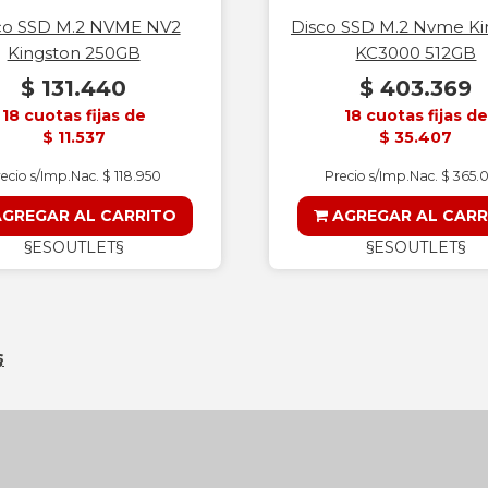
co SSD M.2 NVME NV2
Disco SSD M.2 Nvme Ki
Kingston 250GB
KC3000 512GB
$ 131.440
$ 403.369
18 cuotas fijas de
18 cuotas fijas de
$ 11.537
$ 35.407
ecio s/Imp.Nac. $ 118.950
Precio s/Imp.Nac. $ 365.
GREGAR AL CARRITO
AGREGAR AL CARR
§ESOUTLET§
§ESOUTLET§
§