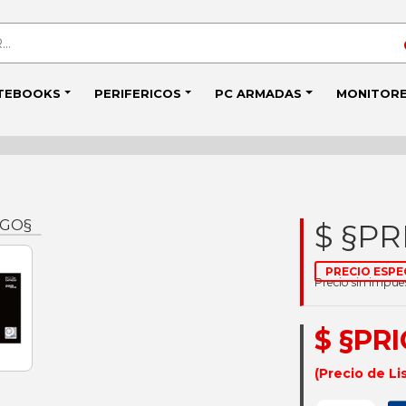
TEBOOKS
PERIFERICOS
PC ARMADAS
MONITOR
IGO§
$ §PR
PRECIO ESPE
Precio sin impu
$ §PR
(Precio de Li