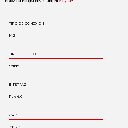
¡Realizá tu compra hoy mismo en
Eclypse
!
TIPO DE CONEXIÓN
M.2
TIPO DE DISCO
Solido
INTERFAZ
Pcie 4.0
CACHE
128MB