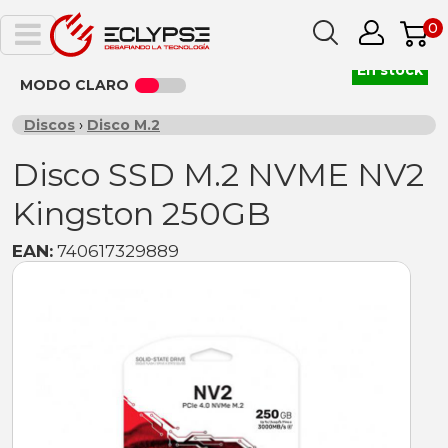
0
En stock
MODO CLARO
Discos
›
Disco M.2
Disco SSD M.2 NVME NV2
Kingston 250GB
EAN:
740617329889