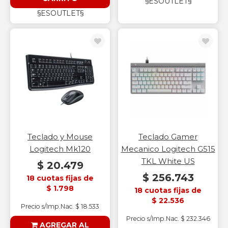
§ESOUTLET§
§ESOUTLET§
Teclado y Mouse
Teclado Gamer
Logitech Mk120
Mecanico Logitech G515
TKL White US
$ 20.479
$ 256.743
18 cuotas fijas de
$ 1.798
18 cuotas fijas de
$ 22.536
Precio s/Imp.Nac. $ 18.533
Precio s/Imp.Nac. $ 232.346
AGREGAR AL