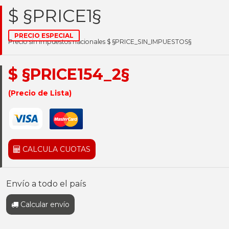
$ §PRICE1§
PRECIO ESPECIAL
Precio sin impuestos nacionales $ §PRICE_SIN_IMPUESTOS§
$ §PRICE154_2§
(Precio de Lista)
CALCULA CUOTAS
Envío a todo el país
Calcular envío