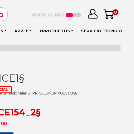
0
MODO CLARO
ES
APPLE
+PRODUCTOS
SERVICIO TECNICO
ICE1§
CIAL
estos nacionales $ §PRICE_SIN_IMPUESTOS§
ICE154_2§
sta)