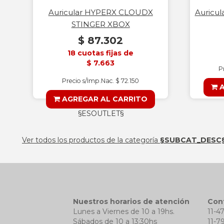
Auricular HYPERX CLOUDX
Auricul
STINGER XBOX
$ 87.302
18 cuotas fijas de
$ 7.663
P
Precio s/Imp.Nac. $ 72.150
A
AGREGAR AL CARRITO
§ESOUTLET§
Ver todos los productos de la categoría
§SUBCAT_DESC
Nuestros horarios de atención
Con
Lunes a Viernes de 10 a 19hs.
11-4
Sábados de 10 a 13:30hs
11-7