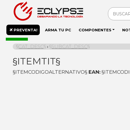
PREVENTA!
ARMA TU PC
COMPONENTES
NO
En stock
§CAT_DESC§
§SUBCAT_DESC§
›
§ITEMTIT§
§ITEMCODIGOALTERNATIVO§
EAN:
§ITEMCOD