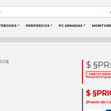
TEBOOKS
PERIFERICOS
PC ARMADAS
MONITOR
IGO§
$ §PR
PRECIO ESPE
Precio sin impu
$ §PR
(Precio de Li