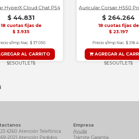
ar HyperX Cloud Chat PS4
Auricular Corsair HS50 Pr
$ 44.831
$ 264.264
18 cuotas fijas de
18 cuotas fijas de
$ 3.935
$ 23.197
recio s/Imp.Nac. $ 37.050
Precio s/Imp.Nac. $ 218.
GREGAR AL CARRITO
AGREGAR AL CARR
§ESOUTLET§
§ESOUTLET§
§
tactanos
Empresa
723-6360 Atención Telefónica
Ayuda
969-2021 Atención Pedidos
Trámite Garantía