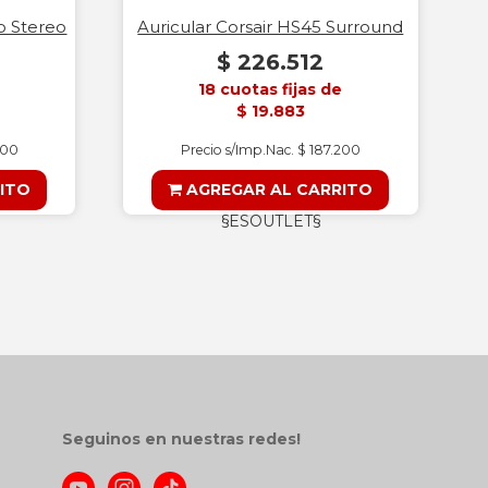
o Stereo
Auricular Corsair HS45 Surround
$ 226.512
18 cuotas fijas de
$ 19.883
400
Precio s/Imp.Nac. $ 187.200
ITO
AGREGAR AL CARRITO
§ESOUTLET§
Seguinos en nuestras redes!