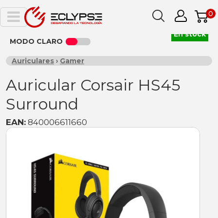
0
En stock
MODO CLARO
Auriculares
›
Gamer
Auricular Corsair HS45
Surround
EAN:
840006611660