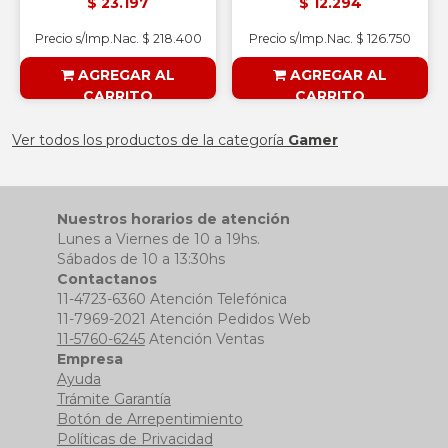
$ 23.197
$ 12.294
Precio s/Imp.Nac. $ 218.400
Precio s/Imp.Nac. $ 126.750
AGREGAR AL
AGREGAR AL
CARRITO
CARRITO
§ESOUTLET§
§ESOUTLET§
Ver todos los productos de la categoría
Gamer
Nuestros horarios de atención
Lunes a Viernes de 10 a 19hs.
Sábados de 10 a 13:30hs
Contactanos
11-4723-6360 Atención Telefónica
11-7969-2021 Atención Pedidos Web
11-5760-6245
Atención Ventas
Empresa
Ayuda
Trámite Garantía
Botón de Arrepentimiento
Políticas de Privacidad