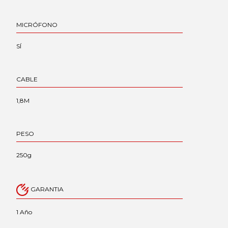
MICRÓFONO
SÍ
CABLE
1,8M
PESO
250g
GARANTIA
1 Año