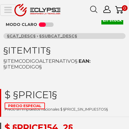
0
En stock
MODO CLARO
§CAT_DESC§
›
§SUBCAT_DESC§
§ITEMTIT§
§ITEMCODIGOALTERNATIVO§
EAN:
§ITEMCODIGO§
$ §PRICE1§
PRECIO ESPECIAL
Precio sin impuestos nacionales $ §PRICE_SIN_IMPUESTOS§
$ §PRICE154_2§