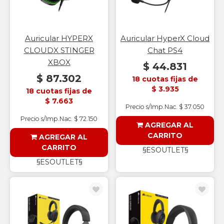
Auricular HYPERX
Auricular HyperX Cloud
CLOUDX STINGER
Chat PS4
XBOX
$ 44.831
$ 87.302
18 cuotas fijas de
$ 3.935
18 cuotas fijas de
$ 7.663
Precio s/Imp.Nac. $ 37.050
Precio s/Imp.Nac. $ 72.150
AGREGAR AL
CARRITO
AGREGAR AL
CARRITO
§ESOUTLET§
§ESOUTLET§