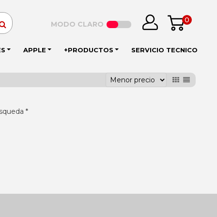
0
MODO CLARO
ES
APPLE
+PRODUCTOS
SERVICIO TECNICO
squeda *