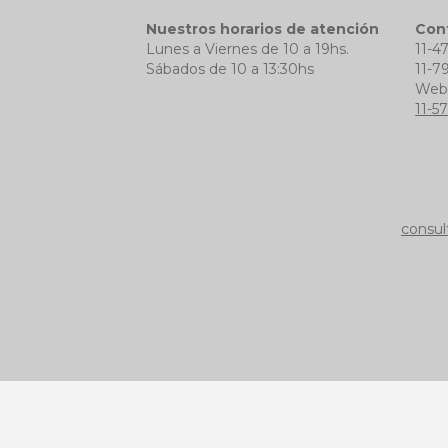
Nuestros horarios de atención
Con
Lunes a Viernes de 10 a 19hs.
11-4
Sábados de 10 a 13:30hs
11-7
We
11-5
consul