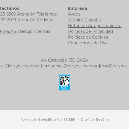
tactanos
Empresa
723-6360 Atención Telefónica
Ayuda
969-2021 Atención Pedidos
Trámite Garantía
b
Botón de Arrepentimiento
760-6245
Atención Ventas
Políticas de Privacidad
Políticas de Cookies
Condiciones de Uso
Av. Carabobo 135, CABA
tas@eclypse.com.ar
|
empresas@eclypse.com.ar
|
rma@eclypse.
Powered by
GlobalBluePoint© ERP -
Diseño by
NetOne