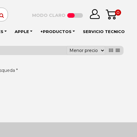
0
MODO CLARO
ES
APPLE
+PRODUCTOS
SERVICIO TECNICO
squeda *