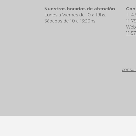
Nuestros horarios de atención
Con
Lunes a Viernes de 10 a 19hs.
11-4
Sábados de 10 a 13:30hs
11-7
We
11-5
consul