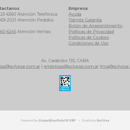
tactanos
Empresa
723-6360 Atención Telefónica
Ayuda
969-2021 Atención Pedidos
Trámite Garantía
b
Botón de Arrepentimiento
760-6245
Atención Ventas
Políticas de Privacidad
Políticas de Cookies
Condiciones de Uso
Av. Carabobo 135, CABA
tas@eclypse.com.ar
|
empresas@eclypse.com.ar
|
rma@eclypse.
Powered by
GlobalBluePoint© ERP -
Diseño by
NetOne