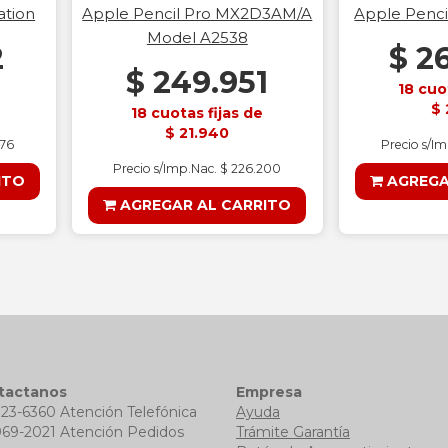
ation
Apple Pencil Pro MX2D3AM/A
Apple Penci
Model A2538
2
$ 2
$ 249.951
18 cuo
$ 
18 cuotas fijas de
$ 21.940
876
Precio s/I
Precio s/Imp.Nac. $ 226.200
ITO
AGREGA
AGREGAR AL CARRITO
tactanos
Empresa
723-6360 Atención Telefónica
Ayuda
969-2021 Atención Pedidos
Trámite Garantía