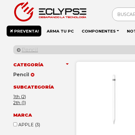
PREVENTA!
ARMA TU PC
COMPONENTES
NO
Pencil
CATEGORÍA
Pencil
SUBCATEGORÍA
1th (2)
2th (1)
MARCA
APPLE
(3)