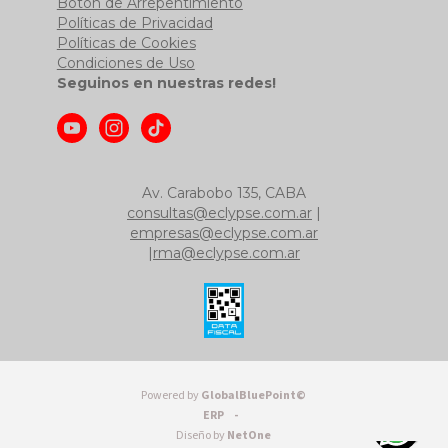
Botón de Arrepentimiento
Políticas de Privacidad
Políticas de Cookies
Condiciones de Uso
Seguinos en nuestras redes!
Av. Carabobo 135, CABA
consultas@eclypse.com.ar
|
empresas@eclypse.com.ar
|
rma@eclypse.com.ar
Powered by
GlobalBluePoint©
ERP -
Diseño by
NetOne