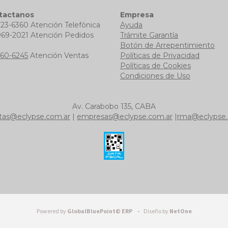
tactanos
Empresa
723-6360 Atención Telefónica
Ayuda
969-2021 Atención Pedidos
Trámite Garantía
b
Botón de Arrepentimiento
760-6245
Atención Ventas
Políticas de Privacidad
Políticas de Cookies
Condiciones de Uso
Av. Carabobo 135, CABA
tas@eclypse.com.ar
|
empresas@eclypse.com.ar
|
rma@eclypse.
Powered by
GlobalBluePoint© ERP -
Diseño by
NetOne