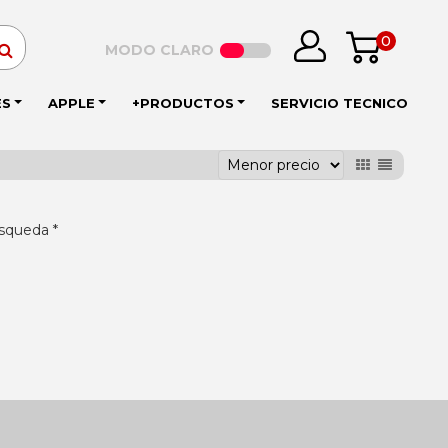
0
MODO CLARO
ES
APPLE
+PRODUCTOS
SERVICIO TECNICO
squeda *