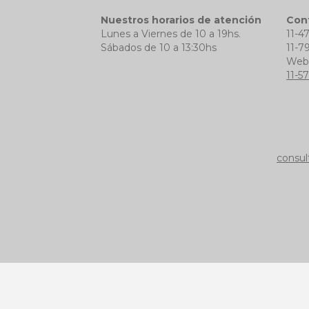
Nuestros horarios de atención
Con
Lunes a Viernes de 10 a 19hs.
11-4
Sábados de 10 a 13:30hs
11-7
We
11-5
consul