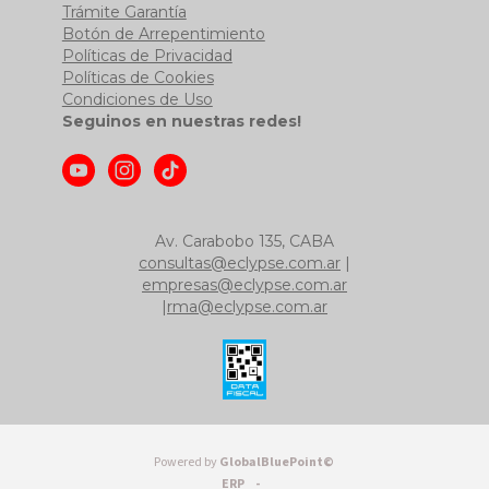
Trámite Garantía
Botón de Arrepentimiento
Políticas de Privacidad
Políticas de Cookies
Condiciones de Uso
Seguinos en nuestras redes!
Av. Carabobo 135, CABA
consultas@eclypse.com.ar
|
empresas@eclypse.com.ar
|
rma@eclypse.com.ar
Powered by
GlobalBluePoint©
ERP -