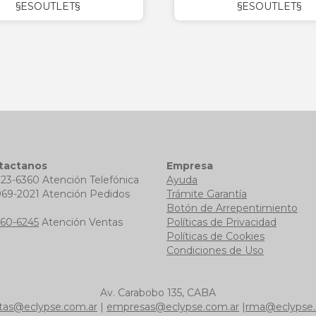
§ESOUTLET§
§ESOUTLET§
tactanos
Empresa
723-6360 Atención Telefónica
Ayuda
969-2021 Atención Pedidos
Trámite Garantía
b
Botón de Arrepentimiento
760-6245
Atención Ventas
Políticas de Privacidad
Políticas de Cookies
Condiciones de Uso
Av. Carabobo 135, CABA
tas@eclypse.com.ar
|
empresas@eclypse.com.ar
|
rma@eclypse.