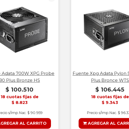
e Adata 700W XPG Probe
Fuente Xpg Adata Pylon
80 Plus Bronze HS
Plus Bronce WTS
$ 100.510
$ 106.445
18 cuotas fijas de
18 cuotas fijas de
$ 8.823
$ 9.343
ecio s/Imp.Nac. $ 90.959
Precio s/Imp.Nac. $ 96.
GREGAR AL CARRITO
AGREGAR AL CARR