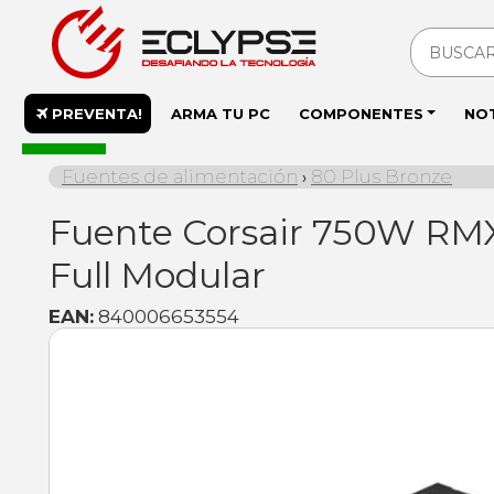
PREVENTA!
ARMA TU PC
COMPONENTES
NO
En stock
Fuentes de alimentación
80 Plus Bronze
›
Fuente Corsair 750W RMX 
Full Modular
EAN:
840006653554