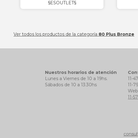
§ESOUTLET§
Ver todos los productos de la categoría
80 Plus Bronze
Nuestros horarios de atención
Con
Lunes a Viernes de 10 a 19hs.
11-4
Sábados de 10 a 13:30hs
11-7
We
11-5
consul