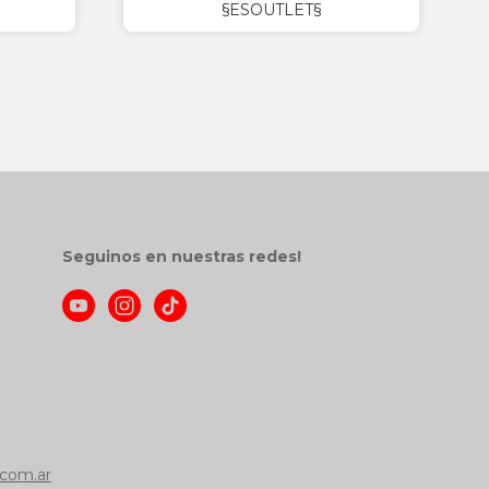
§ESOUTLET§
Seguinos en nuestras redes!
com.ar