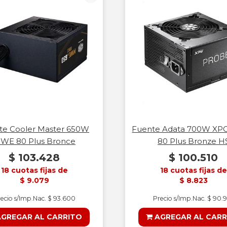
te Cooler Master 650W
Fuente Adata 700W XP
WE 80 Plus Bronce
80 Plus Bronze H
$ 103.428
$ 100.510
18 cuotas fijas de
18 cuotas fijas de
$ 9.079
$ 8.823
ecio s/Imp.Nac. $ 93.600
Precio s/Imp.Nac. $ 90.
GREGAR AL CARRITO
AGREGAR AL CARR