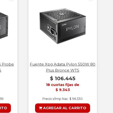
G Probe
Fuente Xpg Adata Pylon 550W 80
S
Plus Bronce WTS
$ 106.445
18 cuotas fijas de
$ 9.343
959
Precio s/Imp.Nac. $ 96.330
ITO
AGREGAR AL CARRITO