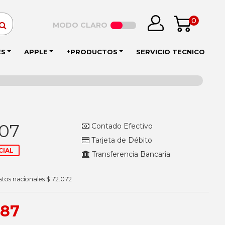
0
MODO CLARO
ES
APPLE
+PRODUCTOS
SERVICIO TECNICO
207
Contado Efectivo
Tarjeta de Débito
CIAL
Transferencia Bancaria
stos nacionales $ 72.072
787