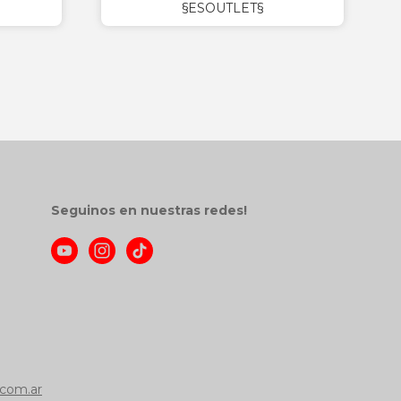
§ESOUTLET§
Seguinos en nuestras redes!
com.ar