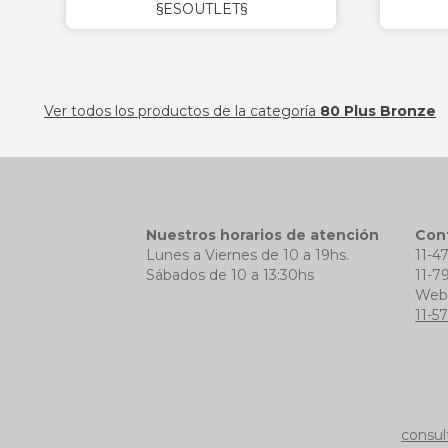
§ESOUTLET§
Ver todos los productos de la categoría
80 Plus Bronze
Nuestros horarios de atención
Con
Lunes a Viernes de 10 a 19hs.
11-4
Sábados de 10 a 13:30hs
11-7
We
11-5
consul