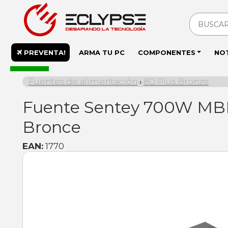
PREVENTA!
ARMA TU PC
COMPONENTES
NO
En stock
Fuentes de alimentación
80 Plus Bronze
›
Fuente Sentey 700W MB
Bronce
EAN:
1770