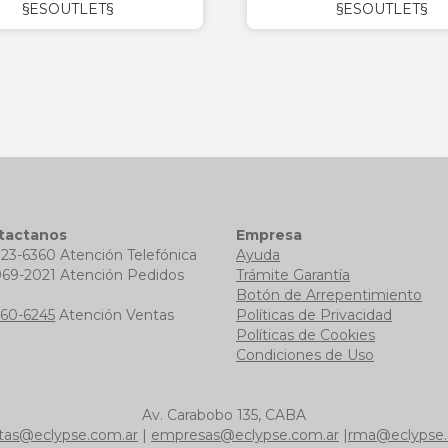
§ESOUTLET§
§ESOUTLET§
tactanos
Empresa
723-6360 Atención Telefónica
Ayuda
969-2021 Atención Pedidos
Trámite Garantía
b
Botón de Arrepentimiento
760-6245
Atención Ventas
Políticas de Privacidad
Políticas de Cookies
Condiciones de Uso
Av. Carabobo 135, CABA
tas@eclypse.com.ar
|
empresas@eclypse.com.ar
|
rma@eclypse.