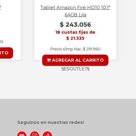
7
Tablet Amazon Fire HD10 10.1"
64GB Lila
$ 243.056
18 cuotas fijas de
$ 21.335
39
Precio s/Imp.Nac. $ 219.960
ITO
AGREGAR AL CARRITO
§ESOUTLET§
Seguinos en nuestras redes!