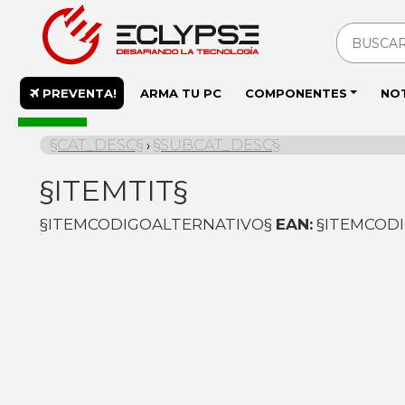
PREVENTA!
ARMA TU PC
COMPONENTES
NO
En stock
§CAT_DESC§
§SUBCAT_DESC§
›
§ITEMTIT§
§ITEMCODIGOALTERNATIVO§
EAN:
§ITEMCOD