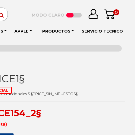
0
MODO CLARO
ES
APPLE
+PRODUCTOS
SERVICIO TECNICO
ICE1§
CIAL
estos nacionales $ §PRICE_SIN_IMPUESTOS§
ICE154_2§
sta)