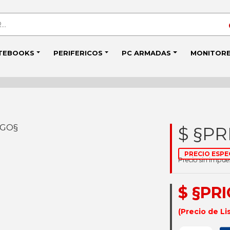
TEBOOKS
PERIFERICOS
PC ARMADAS
MONITOR
IGO§
$ §PR
PRECIO ESPE
Precio sin impu
$ §PR
(Precio de Li