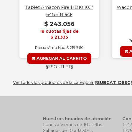
Tablet Amazon Fire HD10 10.1"
Wacom
64GB Black
$ 243.056
18 cuotas fijas de
$ 21.335
Pr
Precio s/Imp.Nac. $ 219.960
A
AGREGAR AL CARRITO
§ESOUTLET§
Ver todos los productos de la categoría
§SUBCAT_DESC
Nuestros horarios de atención
Con
Lunes a Viernes de 10 a 19hs.
11-4
Sábados de 10 a 13:30hs
11-7