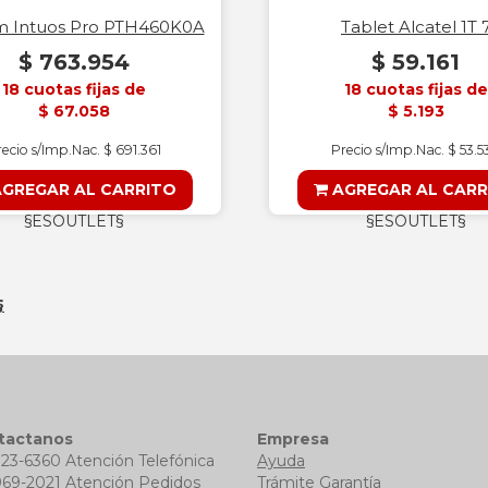
 Intuos Pro PTH460K0A
Tablet Alcatel 1T 
$ 763.954
$ 59.161
18 cuotas fijas de
18 cuotas fijas de
$ 67.058
$ 5.193
ecio s/Imp.Nac. $ 691.361
Precio s/Imp.Nac. $ 53.5
GREGAR AL CARRITO
AGREGAR AL CARR
§ESOUTLET§
§ESOUTLET§
§
tactanos
Empresa
723-6360 Atención Telefónica
Ayuda
969-2021 Atención Pedidos
Trámite Garantía