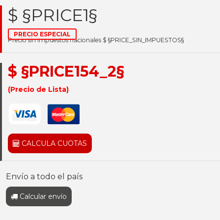
$ §PRICE1§
PRECIO ESPECIAL
Precio sin impuestos nacionales $ §PRICE_SIN_IMPUESTOS§
$ §PRICE154_2§
(Precio de Lista)
CALCULA CUOTAS
Envío a todo el país
Calcular envío