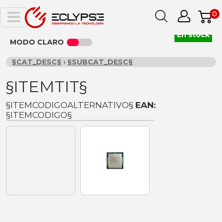
0
En stock
MODO CLARO
§CAT_DESC§
›
§SUBCAT_DESC§
§ITEMTIT§
§ITEMCODIGOALTERNATIVO§
EAN:
§ITEMCODIGO§