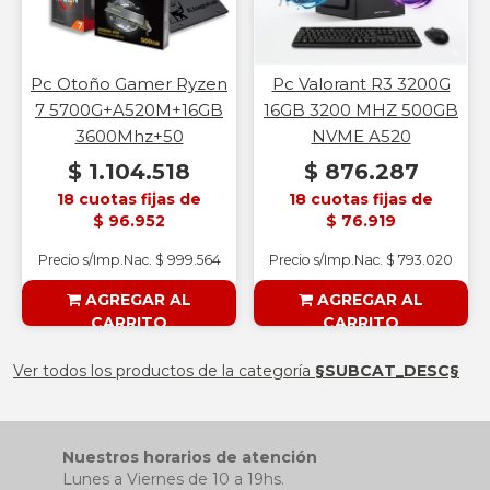
Pc Otoño Gamer Ryzen
Pc Valorant R3 3200G
7 5700G+A520M+16GB
16GB 3200 MHZ 500GB
3600Mhz+50
NVME A520
$ 1.104.518
$ 876.287
18 cuotas fijas de
18 cuotas fijas de
$ 96.952
$ 76.919
Precio s/Imp.Nac. $ 999.564
Precio s/Imp.Nac. $ 793.020
AGREGAR AL
AGREGAR AL
CARRITO
CARRITO
§ESOUTLET§
§ESOUTLET§
Ver todos los productos de la categoría
§SUBCAT_DESC§
Nuestros horarios de atención
Lunes a Viernes de 10 a 19hs.