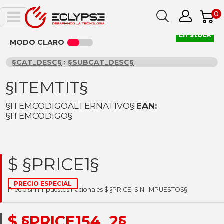
0
En stock
MODO CLARO
§CAT_DESC§
›
§SUBCAT_DESC§
§ITEMTIT§
§ITEMCODIGOALTERNATIVO§
EAN:
§ITEMCODIGO§
$ §PRICE1§
PRECIO ESPECIAL
Precio sin impuestos nacionales $ §PRICE_SIN_IMPUESTOS§
$ §PRICE154_2§