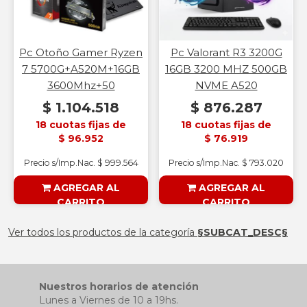
Pc Otoño Gamer Ryzen
Pc Valorant R3 3200G
7 5700G+A520M+16GB
16GB 3200 MHZ 500GB
3600Mhz+50
NVME A520
$ 1.104.518
$ 876.287
18 cuotas fijas de
18 cuotas fijas de
$ 96.952
$ 76.919
Precio s/Imp.Nac. $ 999.564
Precio s/Imp.Nac. $ 793.020
AGREGAR AL
AGREGAR AL
CARRITO
CARRITO
§ESOUTLET§
§ESOUTLET§
Ver todos los productos de la categoría
§SUBCAT_DESC§
Nuestros horarios de atención
Lunes a Viernes de 10 a 19hs.