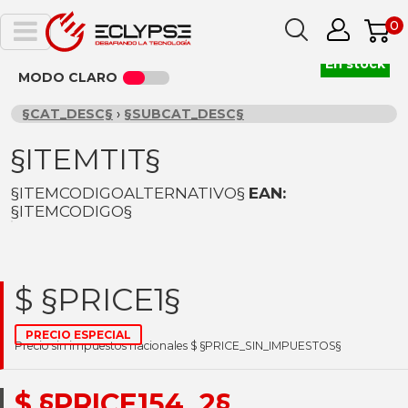
0
En stock
MODO CLARO
§CAT_DESC§
›
§SUBCAT_DESC§
§ITEMTIT§
§ITEMCODIGOALTERNATIVO§
EAN:
§ITEMCODIGO§
$ §PRICE1§
PRECIO ESPECIAL
Precio sin impuestos nacionales $ §PRICE_SIN_IMPUESTOS§
$ §PRICE154_2§