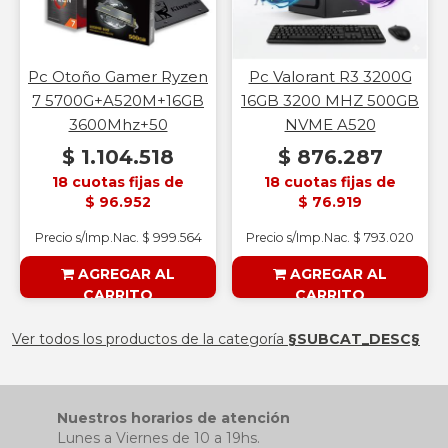
Pc Otoño Gamer Ryzen
Pc Valorant R3 3200G
7 5700G+A520M+16GB
16GB 3200 MHZ 500GB
3600Mhz+50
NVME A520
$ 1.104.518
$ 876.287
18 cuotas fijas de
18 cuotas fijas de
$ 96.952
$ 76.919
Precio s/Imp.Nac. $ 999.564
Precio s/Imp.Nac. $ 793.020
AGREGAR AL
AGREGAR AL
CARRITO
CARRITO
§ESOUTLET§
§ESOUTLET§
Ver todos los productos de la categoría
§SUBCAT_DESC§
Nuestros horarios de atención
Lunes a Viernes de 10 a 19hs.