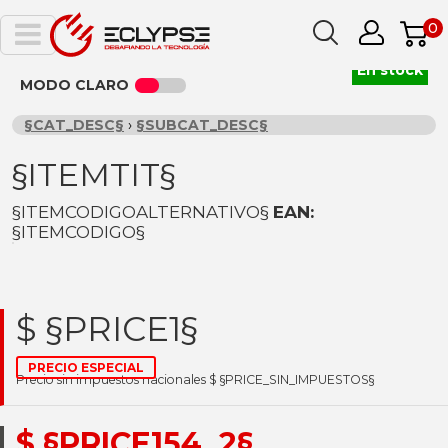
0
En stock
MODO CLARO
§CAT_DESC§
›
§SUBCAT_DESC§
§ITEMTIT§
§ITEMCODIGOALTERNATIVO§
EAN:
§ITEMCODIGO§
$ §PRICE1§
PRECIO ESPECIAL
Precio sin impuestos nacionales $ §PRICE_SIN_IMPUESTOS§
$ §PRICE154_2§