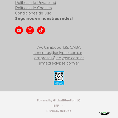
Políticas de Privacidad
Políticas de Cookies
Condiciones de Uso
Seguinos en nuestras redes!
Av. Carabobo 135, CABA
consultas@eclypse.com.ar
|
empresas@eclypse.com.ar
|
rma@eclypse.com.ar
Powered by
GlobalBluePoint©
ERP -
Diseño by
NetOne