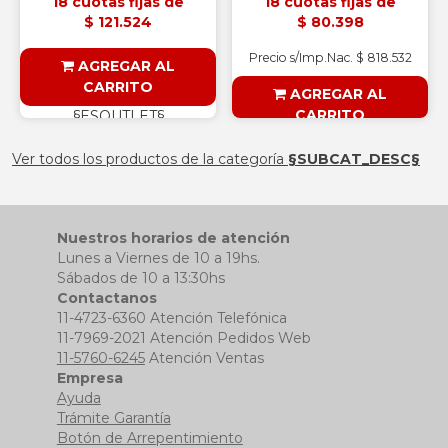
18 cuotas fijas de
18 cuotas fijas de
$ 121.524
$ 80.398
Precio s/Imp.Nac. $ 818.532
AGREGAR AL
CARRITO
AGREGAR AL
CARRITO
§ESOUTLET§
§ESOUTLET§
Ver todos los productos de la categoría
§SUBCAT_DESC§
Nuestros horarios de atención
Lunes a Viernes de 10 a 19hs.
Sábados de 10 a 13:30hs
Contactanos
11-4723-6360 Atención Telefónica
11-7969-2021 Atención Pedidos Web
11-5760-6245
Atención Ventas
Empresa
Ayuda
Trámite Garantía
Botón de Arrepentimiento