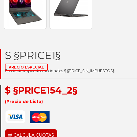
$ §PRICE1§
PRECIO ESPECIAL
Precio sin impuestos nacionales $ §PRICE_SIN_IMPUESTOS§
$ §PRICE154_2§
(Precio de Lista)
CALCULA CUOTAS