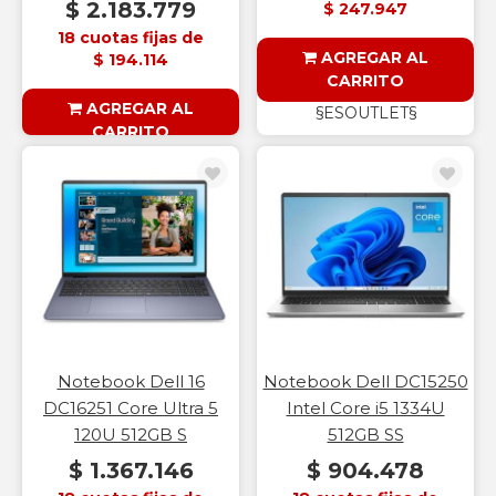
$ 2.183.779
$ 247.947
18 cuotas fijas de
AGREGAR AL
$ 194.114
CARRITO
AGREGAR AL
§ESOUTLET§
CARRITO
§ESOUTLET§
Notebook Dell 16
Notebook Dell DC15250
DC16251 Core Ultra 5
Intel Core i5 1334U
120U 512GB S
512GB SS
$ 1.367.146
$ 904.478