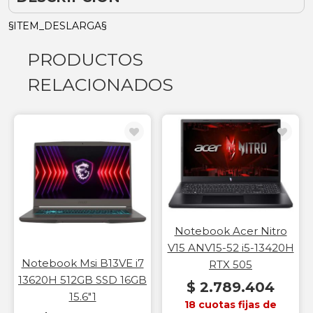
§ITEM_DESLARGA§
PRODUCTOS
RELACIONADOS
Notebook Acer Nitro
V15 ANV15-52 i5-13420H
Notebook Msi B13VE i7
RTX 505
13620H 512GB SSD 16GB
$ 2.789.404
15.6"1
18 cuotas fijas de