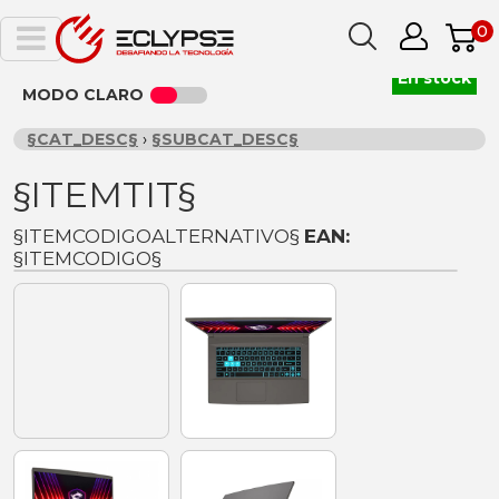
0
En stock
MODO CLARO
§CAT_DESC§
›
§SUBCAT_DESC§
§ITEMTIT§
§ITEMCODIGOALTERNATIVO§
EAN:
§ITEMCODIGO§