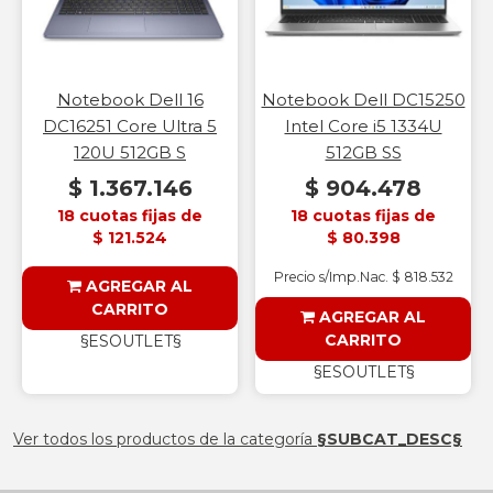
Notebook Dell 16
Notebook Dell DC15250
DC16251 Core Ultra 5
Intel Core i5 1334U
120U 512GB S
512GB SS
$ 1.367.146
$ 904.478
18 cuotas fijas de
18 cuotas fijas de
$ 121.524
$ 80.398
Precio s/Imp.Nac. $ 818.532
AGREGAR AL
CARRITO
AGREGAR AL
CARRITO
§ESOUTLET§
§ESOUTLET§
Ver todos los productos de la categoría
§SUBCAT_DESC§