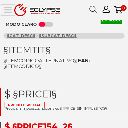
0
En stock
MODO CLARO
§CAT_DESC§
›
§SUBCAT_DESC§
§ITEMTIT§
§ITEMCODIGOALTERNATIVO§
EAN:
§ITEMCODIGO§
$ §PRICE1§
PRECIO ESPECIAL
Precio sin impuestos nacionales $ §PRICE_SIN_IMPUESTOS§
$ §PRICE154_2§