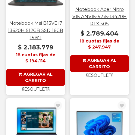
Notebook Acer Nitro
V15 ANV15-52 i5-13420H
Notebook Msi B13VE i7
RTX 505
13620H 512GB SSD 16GB
$ 2.789.404
15.6"1
18 cuotas fijas de
$ 2.183.779
$ 247.947
18 cuotas fijas de
AGREGAR AL
$ 194.114
CARRITO
AGREGAR AL
§ESOUTLET§
CARRITO
§ESOUTLET§